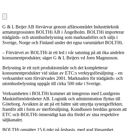
G & L Beijer AB förvärvar genom affärsområdet Industriteknik
armaturgrossisten BOLTHi AB i Ängelholm. BOLTHi importerar
trädgårds- och utomhusbelysning som marknadsförs och säljs i
Sverige, Norge och Finland under det egna varumärket BOLTHi.
– Förvärvet av BOLTHi är ett led i vår satsning på att öka andelen
konsumentprodukter, säger G & L Beijers vd Joen Magnusson.
Belysning är ett nytt produktområde och det kompletterar
konsumentprodukter vid sidan av ETC:s verktygsförsäljning – en
verksamhet som förvärvades 2001. Marknaden för trädgårds- och
utomhusbelysning uppgår till cirka 500 mkr i Sverige.
Verksamheten i BOLTHi kommer att integreras med Lundgrens
Maskinförnödenheter AB. Logistik och administration flyttas till
Göteborg. Avsikten är att på ett bättre sätt utnyttja synergieffekter,
framför allt i form av merförsäljning. Kundbasen breddas genom att
ETC och BOLTHi ömsesidigt kan dra fördel av sina respektive
säljkanaler.
BOLTHi omsätter 15,6 mkr på årsbasis, med god lönsamhet.