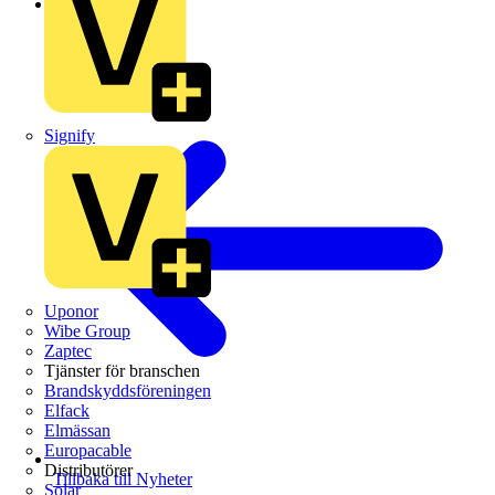
Branschnyheter
Signify
Uponor
Wibe Group
Zaptec
Tjänster för branschen
Brandskyddsföreningen
Elfack
Elmässan
Europacable
Distributörer
Tillbaka till Nyheter
Solar