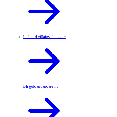
Lathund villainstallationer
Bli guldanvändare nu