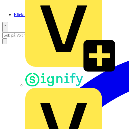
Elteknikpodden
Signify