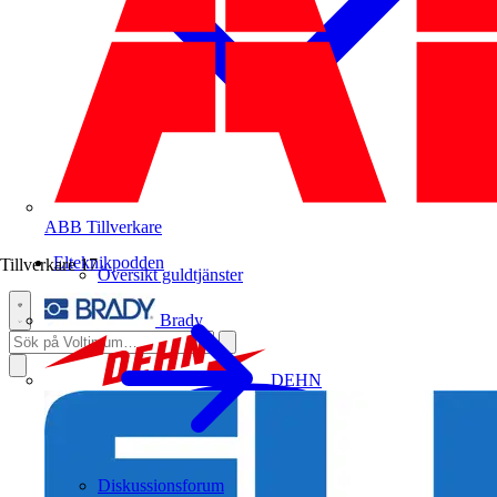
ABB
Tillverkare
Elteknikpodden
Tillverkare
17
Översikt guldtjänster
Brady
DEHN
Diskussionsforum