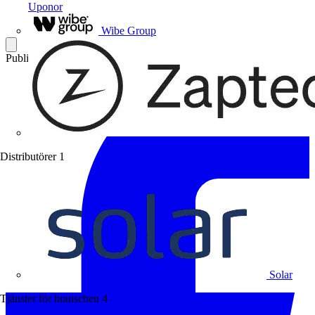
Uponor
Wibe Group
Publicerad: 26 september 2005
Kategori: Branschnyheter
Distributörer
1
Solar
Tjänster för branschen
4