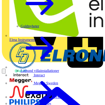
Guldnyheter
Elma Instruments
Lathund villainstallationer
Interact
Megger Sweden
Nexans
Philips