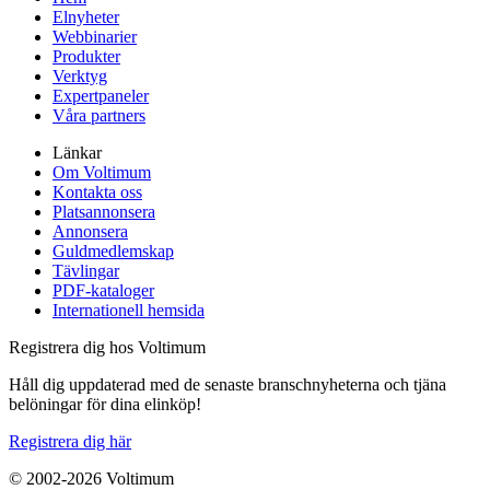
Elnyheter
Webbinarier
Produkter
Verktyg
Expertpaneler
Våra partners
Länkar
Om Voltimum
Kontakta oss
Platsannonsera
Annonsera
Guldmedlemskap
Tävlingar
PDF-kataloger
Internationell hemsida
Registrera dig hos Voltimum
Håll dig uppdaterad med de senaste branschnyheterna och tjäna
belöningar för dina elinköp!
Registrera dig här
© 2002-
2026
Voltimum