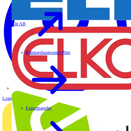
Elit AB
Ritningshanteraren Plint
Logga in
Registrera dig
Expertpaneler