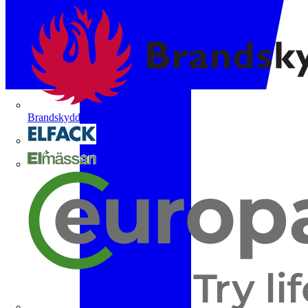
Brandskyddsföreningen
Elfack
Elmässan