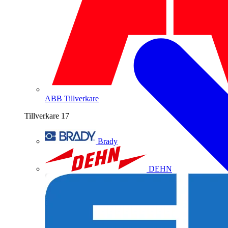
ABB
Tillverkare
Tillverkare
17
Brady
DEHN