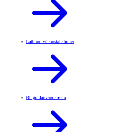
Lathund villainstallationer
Bli guldanvändare nu