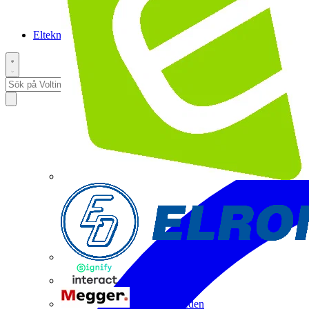
Elteknikpodden
Interact
Megger Sweden