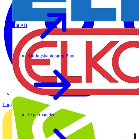
Elit AB
Ritningshanteraren Plint
Logga in
Registrera dig
Expertpaneler