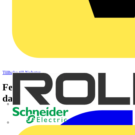
Tillbaka till Nyheter
Felkopplad kaffeautomat gav
dagsböter
Schneider Electric