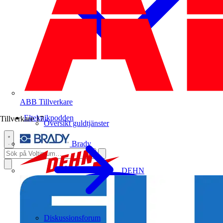
ABB
Tillverkare
Elteknikpodden
Tillverkare
17
Översikt guldtjänster
Brady
DEHN
Diskussionsforum