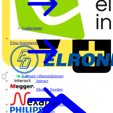
Guldnyheter
Elma Instruments
Lathund villainstallationer
Interact
Megger Sweden
Nexans
Philips