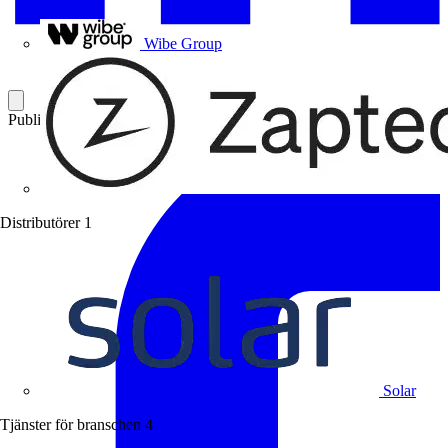
Uponor
Wibe Group
Publicerad: 19 december 2005
Kategori: Branschnyheter
Distributörer
1
Solar
Tjänster för branschen
4