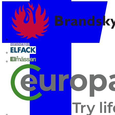
Brandskyddsföreningen
Elfack
Elmässan