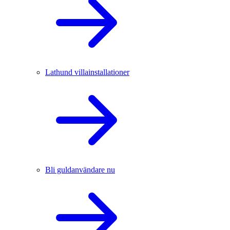
Lathund villainstallationer
Bli guldanvändare nu