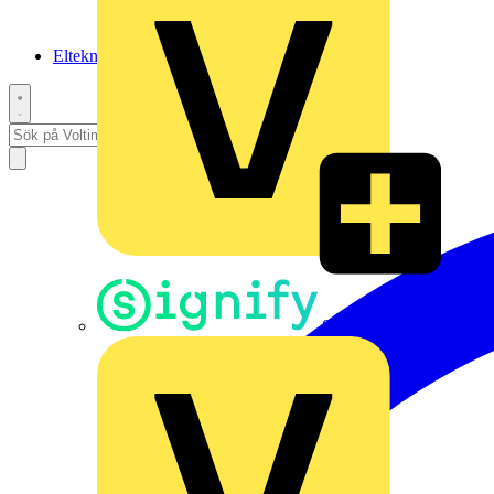
Elteknikpodden
Signify