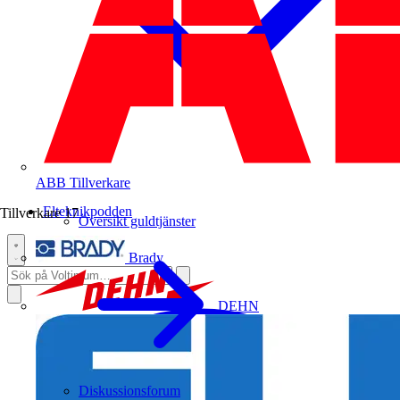
ABB
Tillverkare
Elteknikpodden
Tillverkare
17
Översikt guldtjänster
Brady
DEHN
Diskussionsforum