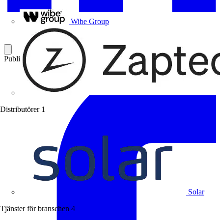
Uponor
Wibe Group
Publicerad: 10 oktober 2014
Kategori: Video
Distributörer
1
Solar
Tjänster för branschen
4