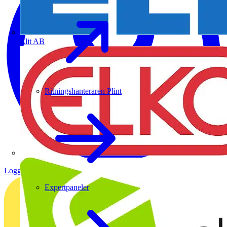
Elit AB
Ritningshanteraren Plint
Logga in
Registrera dig
Expertpaneler