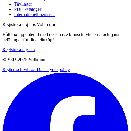
Tävlingar
PDF-kataloger
Internationell hemsida
Registrera dig hos Voltimum
Håll dig uppdaterad med de senaste branschnyheterna och tjäna
belöningar för dina elinköp!
Registrera dig här
© 2002-
2026
Voltimum
Regler och villkor
Dataskyddspolicy