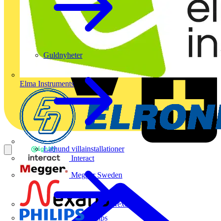
Guldnyheter
Elma Instruments
Lathund villainstallationer
Interact
Megger Sweden
Nexans
Philips