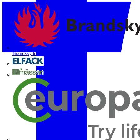
Brandskyddsföreningen
Elfack
Elmässan