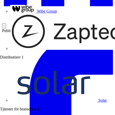
Uponor
Wibe Group
Publicerad: 19 november 2003
Kategori: Branschnyheter
Distributörer
1
Solar
Tjänster för branschen
4