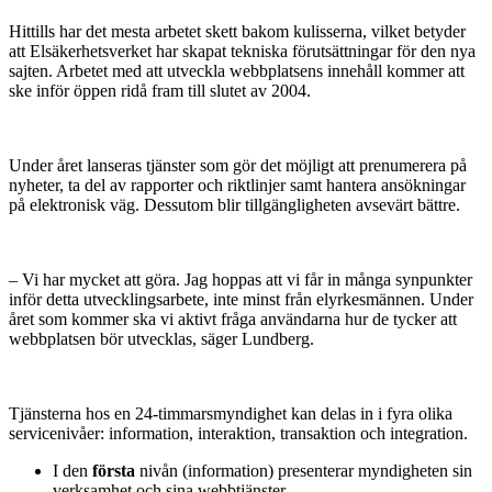
Hittills har det mesta arbetet skett bakom kulisserna, vilket betyder
att Elsäkerhetsverket har skapat tekniska förutsättningar för den nya
sajten. Arbetet med att utveckla webbplatsens innehåll kommer att
ske inför öppen ridå fram till slutet av 2004.
Under året lanseras tjänster som gör det möjligt att prenumerera på
nyheter, ta del av rapporter och riktlinjer samt hantera ansökningar
på elektronisk väg. Dessutom blir tillgängligheten avsevärt bättre.
– Vi har mycket att göra. Jag hoppas att vi får in många synpunkter
inför detta utvecklingsarbete, inte minst från elyrkesmännen. Under
året som kommer ska vi aktivt fråga användarna hur de tycker att
webbplatsen bör utvecklas, säger Lundberg.
Tjänsterna hos en 24-timmarsmyndighet kan delas in i fyra olika
servicenivåer: information, interaktion, transaktion och integration.
I den
första
nivån (information) presenterar myndigheten sin
verksamhet och sina webbtjänster.