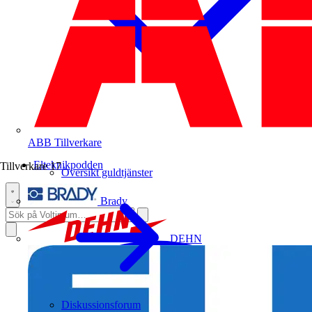
ABB
Tillverkare
Elteknikpodden
Tillverkare
17
Översikt guldtjänster
Brady
DEHN
Diskussionsforum