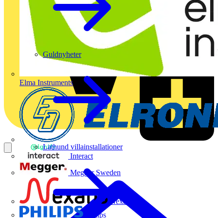
Guldnyheter
Elma Instruments
Lathund villainstallationer
Interact
Megger Sweden
Nexans
Philips