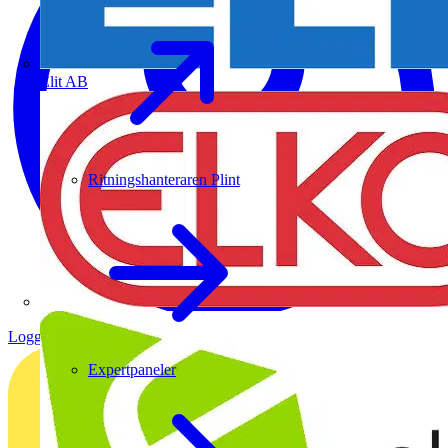
Elit AB
Ritningshanteraren Plint
Logga in
Registrera dig
Expertpaneler