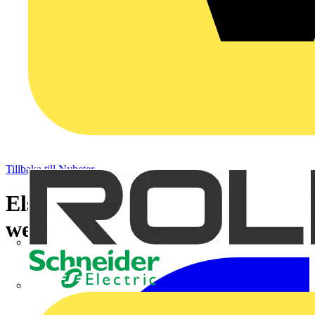
Tillbaka till Nyheter
Elsäkerhetsverket utvecklar
webbplats
Schneider Electric