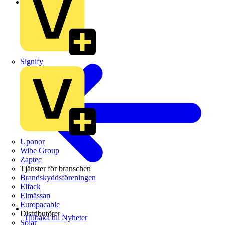
Branschnyheter
Signify
Uponor
Wibe Group
Zaptec
Tjänster för branschen
Brandskyddsföreningen
Elfack
Elmässan
Europacable
Distributörer
Tillbaka till Nyheter
Solar