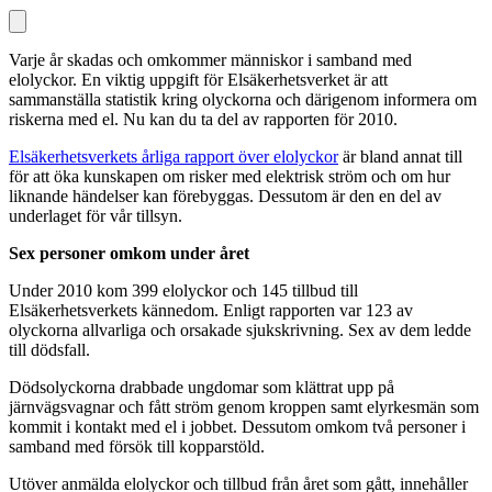
Varje år skadas och omkommer människor i samband med
elolyckor. En viktig uppgift för Elsäkerhetsverket är att
sammanställa statistik kring olyckorna och därigenom informera om
riskerna med el. Nu kan du ta del av rapporten för 2010.
Elsäkerhetsverkets årliga rapport över elolyckor
är bland annat till
för att öka kunskapen om risker med elektrisk ström och om hur
liknande händelser kan förebyggas. Dessutom är den en del av
underlaget för vår tillsyn.
Sex personer omkom under året
Under 2010 kom 399 elolyckor och 145 tillbud till
Elsäkerhetsverkets kännedom. Enligt rapporten var 123 av
olyckorna allvarliga och orsakade sjukskrivning. Sex av dem ledde
till dödsfall.
Dödsolyckorna drabbade ungdomar som klättrat upp på
järnvägsvagnar och fått ström genom kroppen samt elyrkesmän som
kommit i kontakt med el i jobbet. Dessutom omkom två personer i
samband med försök till kopparstöld.
Utöver anmälda elolyckor och tillbud från året som gått, innehåller