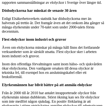
rapporten sammanställningar av elolyckor i Sverige över längre tid.
Dödsolyckorna har minskat de senaste 30 åren
Enligt Elsäkerhetsverkets statistik har dödsolyckorna mer än
halverats på trettio år. Det framgår även att det omkom åtta gånger så
många elyrkesmän under 70-talet som under 2000-talets första
decennium.
Flest elolyckor inom industri och gruvor
Även om elolyckorna minskar på många håll finns det fortfarande
verksamheter som är särskilt utsatta. Flest olyckor sker i arbeten
inom industri och gruvor.
Inom den offentliga förvaltningen samt inom hälso- och sjukvården
ökar elolyckorna. Den vanligaste orsaken till dessa olyckor är
tekniska fel, till exempel hos en anslutningskabel eller ett
bruksföremål.
Elyrkesmännen har blivit bättre på att anmäla elolyckor
Från år 2000 till år 2010 har antalet inrapporterade olyckor från
elyrkesmän nästan dubblerats. Störst ökning kan ses för elolyckor
som inte medfört någon sjukdag. En positiv förklaring är att
elyrkesmän i större utsträckning anmäler elolyckor till arbetsgivaren.