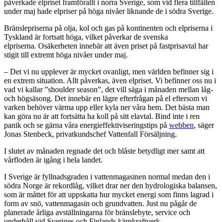
påverkade elpriset framförallt i norra Sverige
,
som vid flera tillfällen
under maj hade elpriser på höga nivåer liknande de i södra Sverige.
Bränslepriserna på olja, kol och gas på kontinenten och elpriserna i
Tyskland är fortsatt höga, vilket påverkar de svenska
elpriserna. Osäkerheten innebär att även priset på fastprisavtal har
stigit till extremt höga nivåer under maj.
– Det vi nu upplever är mycket ovanligt, men världen befinner sig i
en extrem situation. Allt påverkas, även elpriset. Vi befinner oss nu i
vad vi kallar ”shoulder season”, det vill säga i månaden mellan låg-
och högsäsong. Det innebär en lägre efterfrågan på el eftersom vi
varken behöver värma upp eller kyla ner våra hem. Det bästa man
kan göra nu är att fortsätta ha koll på sitt elavtal. Bind inte i ren
panik och se gärna våra energieffektiviseringstips på
webben
, säger
Jonas Stenbeck, privatkundschef Vattenfall Försäljning.
I slutet av månaden regnade det och blåste betydligt mer samt att
vårfloden är igång i hela landet.
I Sverige är fyllnadsgraden i vattenmagasinen normal medan den i
södra Norge är rekordlåg, vilket drar ner den hydrologiska balansen,
som är
måttet för att uppskatta hur mycket energi som finns lagrad i
form av snö, vattenmagasin och grundvatten. Just nu pågår de
planerade årliga avställningarna för bränslebyte, service och
underhåll vid Sveriges och Finlands kärnkraftverk.