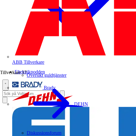
ABB
Tillverkare
Elteknikpodden
Tillverkare
17
Översikt guldtjänster
Brady
DEHN
Diskussionsforum