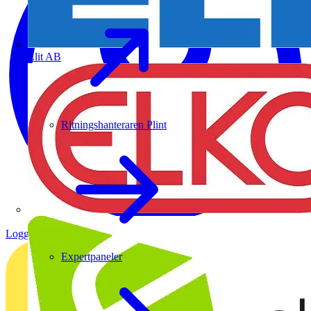
Elit AB
Ritningshanteraren Plint
Logga in
Registrera dig
Expertpaneler