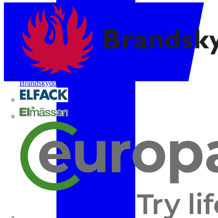
Brandskyddsföreningen
Elfack
Elmässan