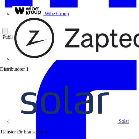
Uponor
Wibe Group
Publicerad: 2 juni 2022
Kategori: Branschnyheter
Distributörer
1
Solar
Tjänster för branschen
4