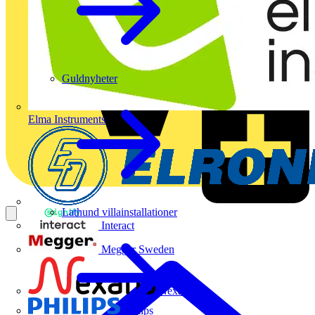
Guldnyheter
Elma Instruments
Lathund villainstallationer
Interact
Megger Sweden
Nexans
Philips