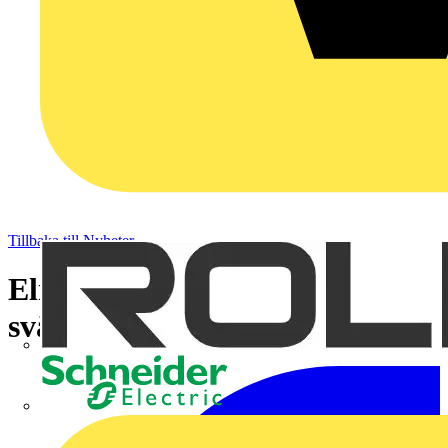
Tillbaka till Nyheter
Elmarknaden just nu: Fortsatt
svängiga elpriser att vänta
Schneider Electric