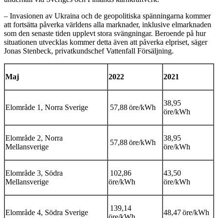
– Invasionen av Ukraina och de geopolitiska spänningarna kommer
att fortsätta påverka världens alla marknader, inklusive elmarknaden
som den senaste tiden upplevt stora svängningar. Beroende på hur
situationen utvecklas kommer detta även att påverka elpriset, säger
Jonas Stenbeck, privatkundschef Vattenfall Försäljning.
Maj
2022
2021
38,95
Elområde 1, Norra Sverige
57,88 öre/kWh
öre/kWh
Elområde 2, Norra
38,95
57,88 öre/kWh
Mellansverige
öre/kWh
Elområde 3, Södra
102,86
43,50
Mellansverige
öre/kWh
öre/kWh
139,14
Elområde 4, Södra Sverige
48,47 öre/kWh
öre/kWh