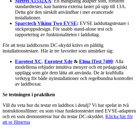
Metrel A1532XA
: En mångsidig adapter som, förutom
standardtester, kan hantera externa laster på upp till 13A.
Detta gör den särskilt användbar i mer avancerade
installationer.
Sparctech Viking Two EVSE
:
EVSE ladduttagstestare i
stickproppsdesign. För snabb stand-alone test och
rapportering av funktionaliteten i ladduttag.
För att testa laddboxens DC-skydd krävs en pålitlig
installationstestare. Här är tre favoriter som utmärker sig:
Eurotest XC
,
Eurotest Xde
&
Elma iTest 7400
: Alla
modellerna erbjuder intuitiva menyer och ett pedagogiskt
upplägg som gör dem lätta att använda. De är kraftfulla
verktyg för både nyinstallationer och regelbundna kontroller
av laddboxar.
Se testningen i praktiken
Vill du veta hur du testar en laddbox i detalj? Vi har spelat in två
instruktionsfilmer: en som visar funktionstestet med EVSE-adaptern
och en som demonstrerar hur du testar DC-skyddet.
Klicka här för
att se filmerna