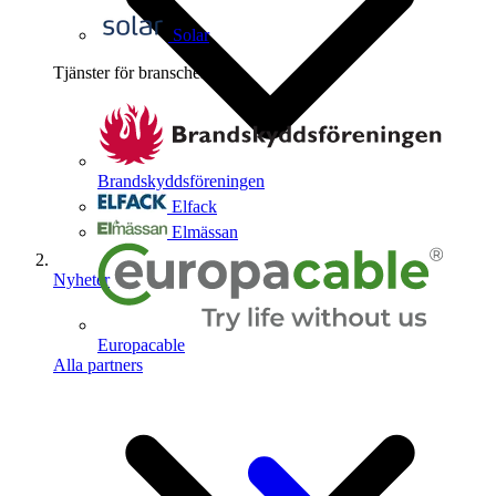
Solar
Tjänster för branschen
4
Brandskyddsföreningen
Elfack
Elmässan
Nyheter
Europacable
Alla partners