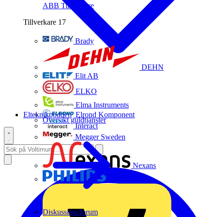
ABB
Tillverkare
Tillverkare
17
Brady
DEHN
Elit AB
ELKO
Elma Instruments
Elteknikpodden
Elrond Komponent
Översikt guldtjänster
Interact
Megger Sweden
Nexans
Philips
Diskussionsforum