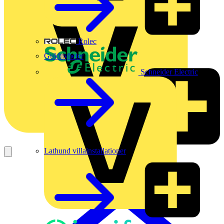
Rolec
Guldnyheter
Schneider Electric
Lathund villainstallationer