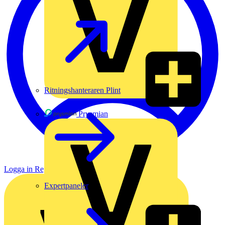
Ritningshanteraren Plint
Prysmian
Logga in
Registrera dig
Expertpaneler