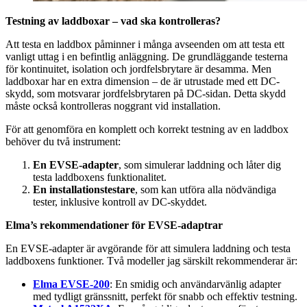
Testning av laddboxar – vad ska kontrolleras?
Att testa en laddbox påminner i många avseenden om att testa ett
vanligt uttag i en befintlig anläggning. De grundläggande testerna
för kontinuitet, isolation och jordfelsbrytare är desamma. Men
laddboxar har en extra dimension – de är utrustade med ett DC-
skydd, som motsvarar jordfelsbrytaren på DC-sidan. Detta skydd
måste också kontrolleras noggrant vid installation.
För att genomföra en komplett och korrekt testning av en laddbox
behöver du två instrument:
En EVSE-adapter
, som simulerar laddning och låter dig
testa laddboxens funktionalitet.
En installationstestare
, som kan utföra alla nödvändiga
tester, inklusive kontroll av DC-skyddet.
Elma’s rekommendationer för EVSE-adaptrar
En EVSE-adapter är avgörande för att simulera laddning och testa
laddboxens funktioner. Två modeller jag särskilt rekommenderar är:
Elma EVSE-200
: En smidig och användarvänlig adapter
med tydligt gränssnitt, perfekt för snabb och effektiv testning.