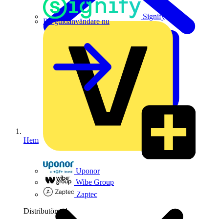
Signify
Bli guldanvändare nu
Hem
Uponor
Wibe Group
Zaptec
Distributörer
1