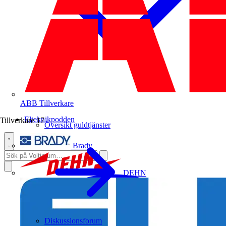
ABB
Tillverkare
Elteknikpodden
Tillverkare
17
Översikt guldtjänster
Brady
DEHN
Diskussionsforum