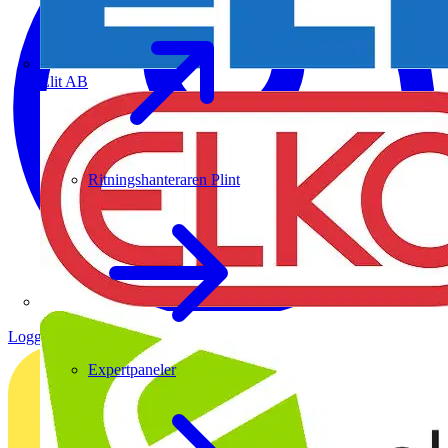
Elit AB
Ritningshanteraren Plint
Logga in
Registrera dig
Expertpaneler