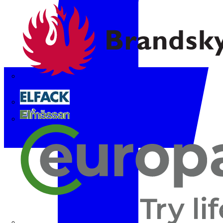
Brandskyddsföreningen
Elfack
Elmässan