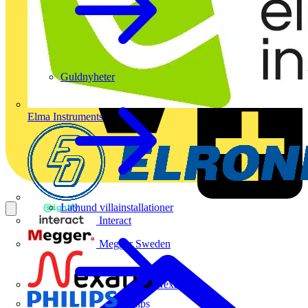
Guldnyheter
Elma Instruments
Lathund villainstallationer
Interact
Megger Sweden
Nexans
Philips