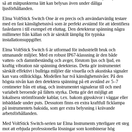
så att mätpunkterna lätt kan belysas även under dåliga
ljusförhållanden.
Elma VoltStick Switch One är en precis och användarvänlig testare
med en fast känslighetsnivå som är perfekt avstämd för att identifiera
fasledaren i till exempel ett eluttag. Den detekterar spänning några
millimeter från källan och är särskilt lämplig för typiska
installationsuppgifter.
Elma VoltStick Switch 6 är utformad för industriellt bruk och
utmanande miljöer. Med en robust IP67-klassning är den både
vatten- och dammbeständig och avger, förutom ljus och ljud, en
kraftig vibration när spänning detekteras. Detta gör instrumentet
särskilt effektivt i bullriga miljöer där visuella och akustiska signaler
kan vara otillräckliga. Modellen har två känslighetsnivåer. På den
högsta nivån kan den detektera spänning på ett avstånd av 5–7
centimeter från ett uttag, och instrumentet signalerar till och med
variabelt beroende på fältets styrka. Detta gör det möjligt att
lokalisera strömförande kablar, t.ex. bakom gipsskivor i väggar eller
inbäddade under puts. Dessutom finns en extra kraftfull ficklampa
på instrumentets baksida, som ger extra belysning i krävande
arbetsförhållanden.
Med VoltStick Switch-serien tar Elma Instruments ytterligare ett steg
mot att erbjuda professionella lösningar som kombinerar hög