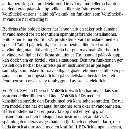
andra beröringsfria poldetektorer. De två nya modellerna har dock
en dedikerad på/av-knapp, vilket skiljer sig från resten av
VoltStick®-seriens ”alltid på”-teknik, en funktion som VoltStick®-
användare har efterfrågat.
Beröringsfria poldetektorer har länge varit en säker och allmänt
använd metod för att identifiera spänningsförande installationer.
Hittills har Elma VoltStick®-produkterna varit utrustade med en
speciell ”alltid på”-teknik, där instrumentet alltid är klart för
användning utan aktivering. Detta har gett maximal säkerhet och
användarvänlighet i de flesta situationer. En manuell på/av-knapp
kan dock vara en fördel i vissa situationer. Den nya funktionen ger
visuell och hörbar bekräftelse på att instrumentet är påslaget,
samtidigt som risken för oavsiktliga signaler elimineras, till exempel
sådana som kan uppstå i fickan på syntetiska arbetskläder – ett
fenomen som orsakas av uppbyggnad av statisk elektricitet.
VoltStick Switch One och VoltStick Switch 6 har utvecklats som
systermodeller till den välkända VoltStick 106 med ett
känslighetsområde och Bright med två känslighetsområden. De två
nya modellerna har ett antal funktioner som ökar användbarheten.
Båda modellerna har en på/av-knapp med en tydlig grön
ljusindikator och en ljudsignal när instrumentet är aktivt. När
spänning detekteras avges både ett ljud- och ett visuellt larm, och
båda är också utrustade med en kraftfull LED-ficklampa i spetsen,