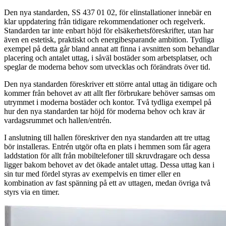
Den nya standarden, SS 437 01 02, för elinstallationer innebär en
klar uppdatering från tidigare rekommendationer och regelverk.
Standarden tar inte enbart höjd för elsäkerhetsföreskrifter, utan har
även en estetisk, praktiskt och energibesparande ambition. Tydliga
exempel på detta går bland annat att finna i avsnitten som behandlar
placering och antalet uttag, i såväl bostäder som arbetsplatser, och
speglar de moderna behov som utvecklas och förändrats över tid.
Den nya standarden föreskriver ett större antal uttag än tidigare och
kommer från behovet av att allt fler förbrukare behöver samsas om
utrymmet i moderna bostäder och kontor. Två tydliga exempel på
hur den nya standarden tar höjd för moderna behov och krav är
vardagsrummet och hallen/entrén.
I anslutning till hallen föreskriver den nya standarden att tre uttag
bör installeras. Entrén utgör ofta en plats i hemmen som får agera
laddstation för allt från mobiltelefoner till skruvdragare och dessa
ligger bakom behovet av det ökade antalet uttag. Dessa uttag kan i
sin tur med fördel styras av exempelvis en timer eller en
kombination av fast spänning på ett av uttagen, medan övriga två
styrs via en timer.