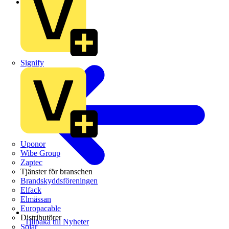
Branschnyheter
Signify
Uponor
Wibe Group
Zaptec
Tjänster för branschen
Brandskyddsföreningen
Elfack
Elmässan
Europacable
Distributörer
Tillbaka till Nyheter
Solar