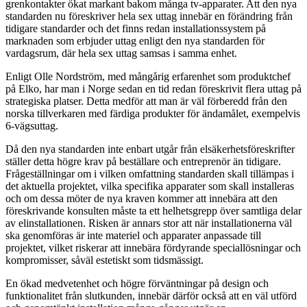
grenkontakter ökat markant bakom många tv-apparater. Att den nya
standarden nu föreskriver hela sex uttag innebär en förändring från
tidigare standarder och det finns redan installationssystem på
marknaden som erbjuder uttag enligt den nya standarden för
vardagsrum, där hela sex uttag samsas i samma enhet.
Enligt Olle Nordström, med mångårig erfarenhet som produktchef
på Elko, har man i Norge sedan en tid redan föreskrivit flera uttag på
strategiska platser. Detta medför att man är väl förberedd från den
norska tillverkaren med färdiga produkter för ändamålet, exempelvis
6-vägsuttag.
Då den nya standarden inte enbart utgår från elsäkerhetsföreskrifter
ställer detta högre krav på beställare och entreprenör än tidigare.
Frågeställningar om i vilken omfattning standarden skall tillämpas i
det aktuella projektet, vilka specifika apparater som skall installeras
och om dessa möter de nya kraven kommer att innebära att den
föreskrivande konsulten måste ta ett helhetsgrepp över samtliga delar
av elinstallationen. Risken är annars stor att när installationerna väl
ska genomföras är inte materiel och apparater anpassade till
projektet, vilket riskerar att innebära fördyrande speciallösningar och
kompromisser, såväl estetiskt som tidsmässigt.
En ökad medvetenhet och högre förväntningar på design och
funktionalitet från slutkunden, innebär därför också att en väl utförd