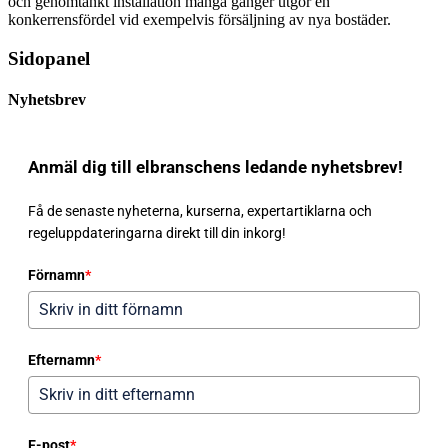
och genomtänkt installation många gånger utgör en
konkerrensfördel vid exempelvis försäljning av nya bostäder.
Sidopanel
Nyhetsbrev
Anmäl dig till elbranschens ledande nyhetsbrev!
Få de senaste nyheterna, kurserna, expertartiklarna och
regeluppdateringarna direkt till din inkorg!
Förnamn
*
Efternamn
*
E-post
*