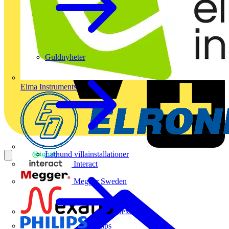
Guldnyheter
Elma Instruments
Lathund villainstallationer
Interact
Megger Sweden
Nexans
Philips