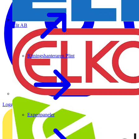
Elit AB
Ritningshanteraren Plint
Logga in
Registrera dig
Expertpaneler