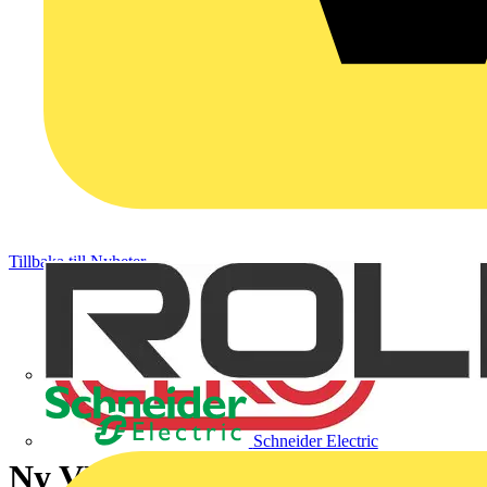
Tillbaka till Nyheter
Schneider Electric
Ny VD på ELKO - Peter Wotz