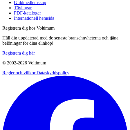
Guldmedlemskap
Tävlingar
PDF-kataloger
Internationell hemsida
Registrera dig hos Voltimum
Håll dig uppdaterad med de senaste branschnyheterna och tjäna
belöningar för dina elinköp!
Registrera dig här
© 2002-
2026
Voltimum
Regler och villkor
Dataskyddspolicy