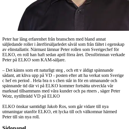
Peter har lång erfarenhet från branschen med bland annat
säljledande roller i återförsäljarledet såväl som från fältet i egenskap
av elinstallatör. Närmast lämnar Peter rollen som Sverigechef för
ELKO, en roll han haft sedan april förra året. Dessförinnan verkade
Peter på ELKO som KAM-säljare.
– Det känns som ett naturligt steg , och ett v äldigt spännande
sådant, att kliva upp på VD - posten efter att ha verkat som Sverige
c hef en period . Hela bra n s chen står in för en utmanande och
spännande tid där vi på ELKO kommer fortsätta utveckla vår
marknad tillsammans med våra kunder och pa rtners , säger Peter
Wotz, nytillträdd VD på ELKO
ELKO önskar samtidigt Jakob Ros, som går vidare till nya
utmaningar utanför ELKO, ett lycka till och välkomnar härmed
Peter till sin nya roll.
Sidopanel