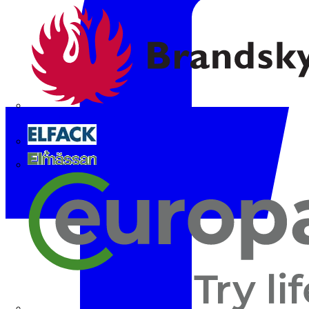
Brandskyddsföreningen
Elfack
Elmässan