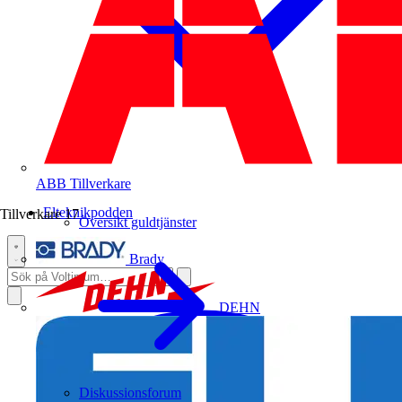
ABB
Tillverkare
Elteknikpodden
Tillverkare
17
Översikt guldtjänster
Brady
DEHN
Diskussionsforum