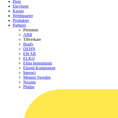
Hem
Elnyheter
Kurser
Webbinarier
Produkter
Partners
Premium
ABB
Tillverkare
Brady
DEHN
Elit AB
ELKO
Elma Instruments
Elrond Komponent
Interact
Megger Sweden
Nexans
Philips