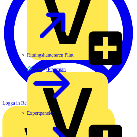
Ritningshanteraren Plint
Prysmian
Logga in
Registrera dig
Expertpaneler