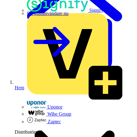
Signify
Bli guldanvändare nu
Hem
Uponor
Wibe Group
Zaptec
Distributörer
1