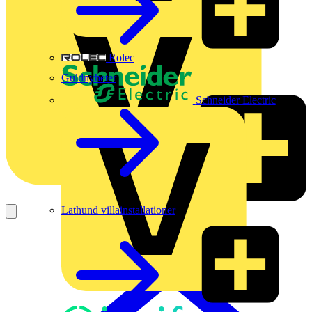
Rolec
Guldnyheter
Schneider Electric
Lathund villainstallationer