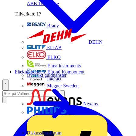
ABB
Tillverkare
Tillverkare
17
Brady
DEHN
Elit AB
ELKO
Elma Instruments
Elteknikpodden
Elrond Komponent
Översikt guldtjänster
Interact
Megger Sweden
Nexans
Philips
Diskussionsforum