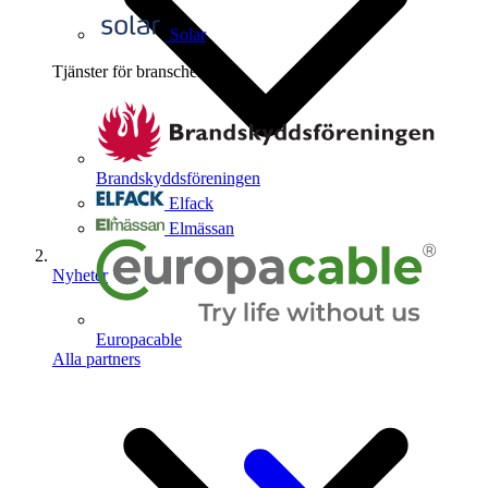
Solar
Tjänster för branschen
4
Brandskyddsföreningen
Elfack
Elmässan
Nyheter
Europacable
Alla partners