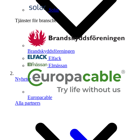
Solar
Tjänster för branschen
4
Brandskyddsföreningen
Elfack
Elmässan
Nyheter
Europacable
Alla partners