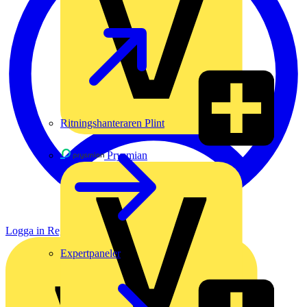
Ritningshanteraren Plint
Prysmian
Logga in
Registrera dig
Expertpaneler