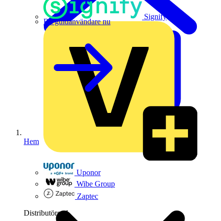
Signify
Bli guldanvändare nu
Hem
Uponor
Wibe Group
Zaptec
Distributörer
1