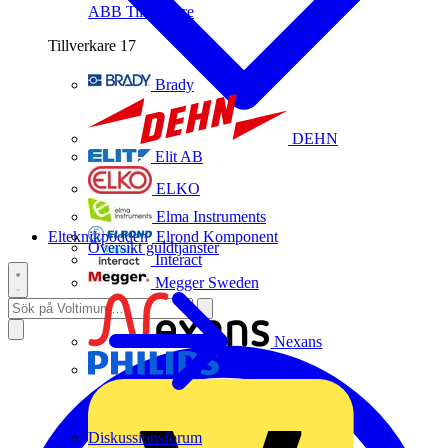
ABB
Tillverkare
Tillverkare
17
Brady
DEHN
Elit AB
ELKO
Elma Instruments
Elteknikpodden
Elrond Komponent
Översikt guldtjänster
Interact
Megger Sweden
Nexans
Philips
Diskussionsforum