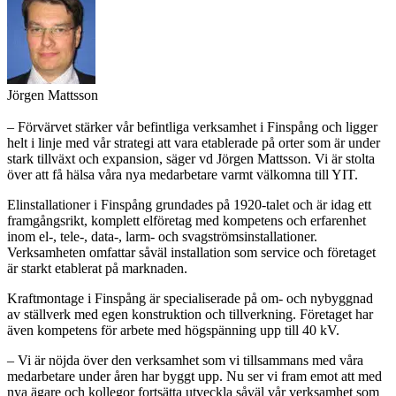
Jörgen Mattsson
– Förvärvet stärker vår befintliga verksamhet i Finspång och ligger
helt i linje med vår strategi att vara etablerade på orter som är under
stark tillväxt och expansion, säger vd Jörgen Mattsson. Vi är stolta
över att få hälsa våra nya medarbetare varmt välkomna till YIT.
Elinstallationer i Finspång grundades på 1920-talet och är idag ett
framgångsrikt, komplett elföretag med kompetens och erfarenhet
inom el-, tele-, data-, larm- och svagströmsinstallationer.
Verksamheten omfattar såväl installation som service och företaget
är starkt etablerat på marknaden.
Kraftmontage i Finspång är specialiserade på om- och nybyggnad
av ställverk med egen konstruktion och tillverkning. Företaget har
även kompetens för arbete med högspänning upp till 40 kV.
– Vi är nöjda över den verksamhet som vi tillsammans med våra
medarbetare under åren har byggt upp. Nu ser vi fram emot att med
nya ägare och kollegor fortsätta utveckla såväl vår verksamhet som