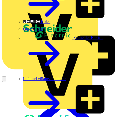
Rolec
Guldnyheter
Schneider Electric
Lathund villainstallationer