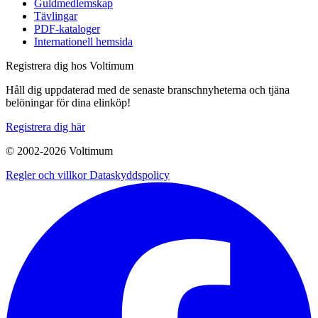
Guldmedlemskap
Tävlingar
PDF-kataloger
Internationell hemsida
Registrera dig hos Voltimum
Håll dig uppdaterad med de senaste branschnyheterna och tjäna
belöningar för dina elinköp!
Registrera dig här
© 2002-
2026
Voltimum
Regler och villkor
Dataskyddspolicy