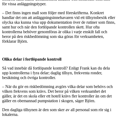
för vissa anläggningstyper.
– Det finns ingen mall som följer med föreskrifterna. Konkret
handlar det om att anläggningsinnehavaren vid ett tillsynsbesök eller
olycka ska kunna visa upp dokumentation över de rutiner som finns,
samt hur och när den fortlöpande kontrollen skett. Hur ofta
kontrollerna behöver genomföras är olika i varje enskilt fall och
beror på den riskbedömning som ska göras för verksamheten,
förklarar Björn.
Olika delar i fortlöpande kontroll
Så vad innebär då fortlöpande kontroll? Enligt Frank kan du dela
upp kontrollerna i fyra delar; daglig tillsyn, frekventa ronder,
besiktning och övriga kontroller.
– När du gör en riskbedömning avgörs vilka delar som behövs och
vilken frekvens som krävs. Det beror på vilken verksamhet det
gäller, är det en skola eller ett hotell krävs fler kontroller än om det
gäller en obemannad pumpstation i skogen, säger Björn.
Den dagliga tillsynen är den som sker av all personal som rör sig i
lokalerna.