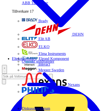
ABB
Tillverkare
Tillverkare
17
Brady
DEHN
Elit AB
ELKO
Elma Instruments
Elteknikpodden
Elrond Komponent
Översikt guldtjänster
Interact
Megger Sweden
Nexans
Philips
Diskussionsforum