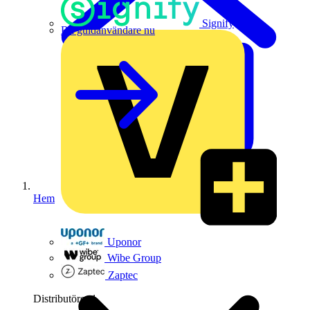
Signify
Bli guldanvändare nu
Hem
Uponor
Wibe Group
Zaptec
Distributörer
1