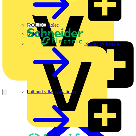
Rolec
Guldnyheter
Schneider Electric
Lathund villainstallationer