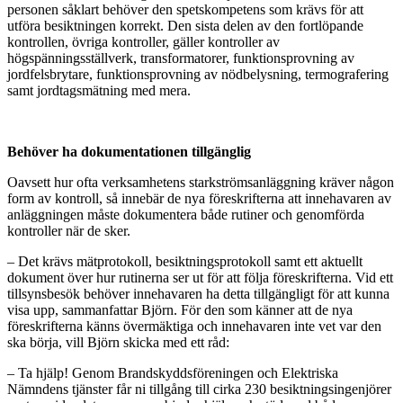
personen såklart behöver den spetskompetens som krävs för att
utföra besiktningen korrekt. Den sista delen av den fortlöpande
kontrollen, övriga kontroller, gäller kontroller av
högspänningsställverk, transformatorer, funktionsprovning av
jordfelsbrytare, funktionsprovning av nödbelysning, termografering
samt jordtagsmätning med mera.
Behöver ha dokumentationen tillgänglig
Oavsett hur ofta verksamhetens starkströmsanläggning kräver någon
form av kontroll, så innebär de nya föreskrifterna att innehavaren av
anläggningen måste dokumentera både rutiner och genomförda
kontroller när de sker.
– Det krävs mätprotokoll, besiktningsprotokoll samt ett aktuellt
dokument över hur rutinerna ser ut för att följa föreskrifterna. Vid ett
tillsynsbesök behöver innehavaren ha detta tillgängligt för att kunna
visa upp, sammanfattar Björn. För den som känner att de nya
föreskrifterna känns övermäktiga och innehavaren inte vet var den
ska börja, vill Björn skicka med ett råd:
– Ta hjälp! Genom Brandskyddsföreningen och Elektriska
Nämndens tjänster får ni tillgång till cirka 230 besiktningsingenjörer