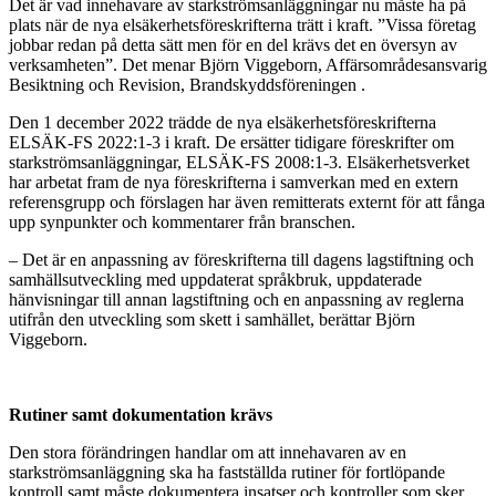
Det är vad innehavare av starkströmsanläggningar nu måste ha på
plats när de nya elsäkerhetsföreskrifterna trätt i kraft. ”Vissa företag
jobbar redan på detta sätt men för en del krävs det en översyn av
verksamheten”. Det menar Björn Viggeborn, Affärsområdesansvarig
Besiktning och Revision, Brandskyddsföreningen .
Den 1 december 2022 trädde de nya elsäkerhetsföreskrifterna
ELSÄK-FS 2022:1-3 i kraft. De ersätter tidigare föreskrifter om
starkströmsanläggningar, ELSÄK-FS 2008:1-3. Elsäkerhetsverket
har arbetat fram de nya föreskrifterna i samverkan med en extern
referensgrupp och förslagen har även remitterats externt för att fånga
upp synpunkter och kommentarer från branschen.
– Det är en anpassning av föreskrifterna till dagens lagstiftning och
samhällsutveckling med uppdaterat språkbruk, uppdaterade
hänvisningar till annan lagstiftning och en anpassning av reglerna
utifrån den utveckling som skett i samhället, berättar Björn
Viggeborn.
Rutiner samt dokumentation krävs
Den stora förändringen handlar om att innehavaren av en
starkströmsanläggning ska ha fastställda rutiner för fortlöpande
kontroll samt måste dokumentera insatser och kontroller som sker