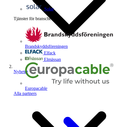
Solar
Tjänster för branschen
4
Brandskyddsföreningen
Elfack
Elmässan
Nyheter
Europacable
Alla partners