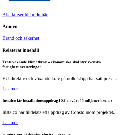
Alla kurser hittar du här
Ämnen
Brand och säkerhet
Relaterat innehåll
Trots växande klimatkrav – ekonomiska skäl styr svenska
fastighetsinvesteringar
EU-direktiv och växande krav på nollutsläpp har satt press...
Läs mer
Instalco får installationsuppdrag i Sälen värt 45 miljoner kronor
Instalco har tilldelats ett uppdrag av Consto inom projektet...
Läs mer
Sommarens väder styr elpriset i Sverige