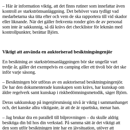
– Här är information viktig, att det finns rutiner som innefattar även
kontroll av starkströmsanläggning. Det behöver vara tydligt vad
medarbetarna ska titta efter och vem de ska rapportera till vid skador
eller liknande. När det gäller frekventa ronder görs de av personal
som inte är sakkunnig, så då krävs det checklistor för lekmän med
kontrollpunkter, berättar Björn.
Viktigt att använda en auktoriserad besiktningsingenjör
En besiktning av starkströmsanläggningen bör ske ungefär vart
tredje år, gäller det exempelvis en camping eller ett tivoli bör det ske
inför varje säsong.
– Besiktningen bör utföras av en auktoriserad besiktningsingenjör.
De har den dokumenterade kunskapen som krävs, har kunskap om
äldre regelverk samt kunskap i riskbedömningsmetodik, säger Björn.
Deras sakkunskap på ingenjörsmässig nivå är viktig i sammanhanget
och, det kanske allra viktigaste, är att de är opartiska, menar han.
– Jag brukar dra en parallell till bilprovningen – du skulle aldrig
besiktiga din bil hos din verkstad. På samma sätt är det viktigt att
den som utför besiktningen inte har en jävsituation, utöver att