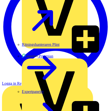
Ritningshanteraren Plint
Prysmian
Logga in
Registrera dig
Expertpaneler