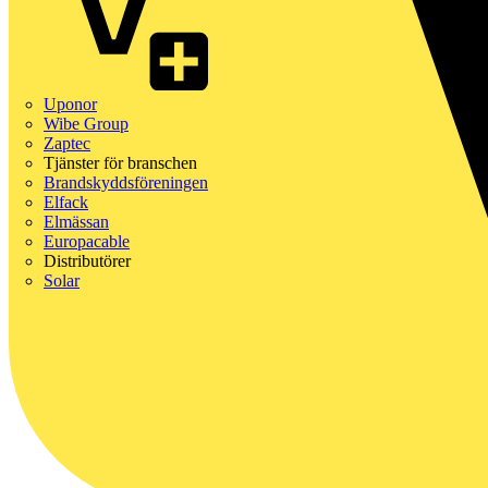
Uponor
Wibe Group
Zaptec
Tjänster för branschen
Brandskyddsföreningen
Elfack
Elmässan
Europacable
Distributörer
Solar