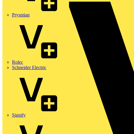
Prysmian
Rolec
Schneider Electric
Signify