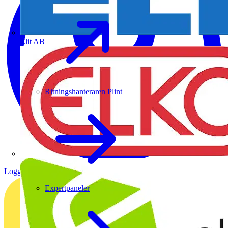
Elit AB
Ritningshanteraren Plint
Logga in
Registrera dig
Expertpaneler