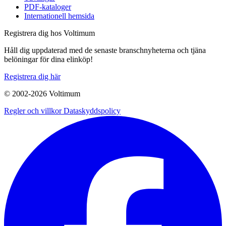
PDF-kataloger
Internationell hemsida
Registrera dig hos Voltimum
Håll dig uppdaterad med de senaste branschnyheterna och tjäna
belöningar för dina elinköp!
Registrera dig här
© 2002-
2026
Voltimum
Regler och villkor
Dataskyddspolicy