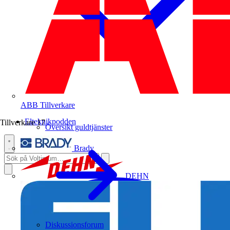
ABB
Tillverkare
Elteknikpodden
Tillverkare
17
Översikt guldtjänster
Brady
DEHN
Diskussionsforum