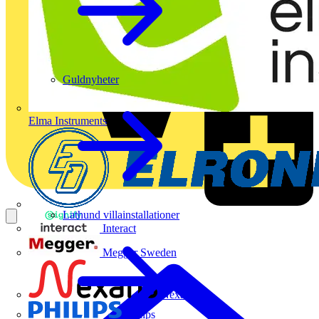
Guldnyheter
Elma Instruments
Lathund villainstallationer
Interact
Megger Sweden
Nexans
Philips