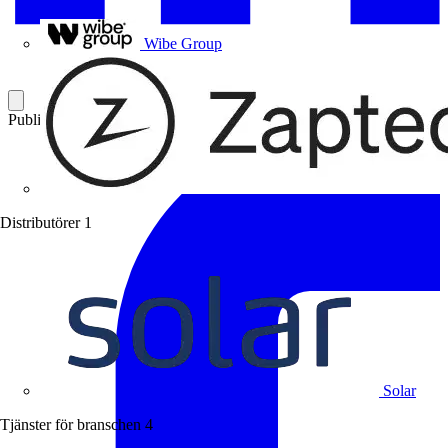
Uponor
Wibe Group
Publicerad: 5 februari 2007
Kategori: Branschnyheter
Distributörer
1
Solar
Tjänster för branschen
4