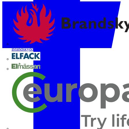
Brandskyddsföreningen
Elfack
Elmässan