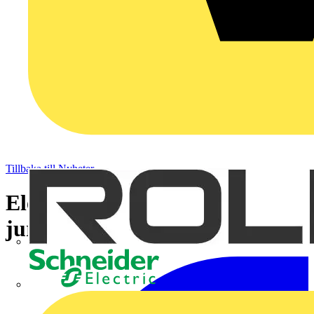
Tillbaka till Nyheter
Elektrikerna flitigast att ta
juristhjälp
Schneider Electric