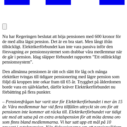
Nu har Regeringen beslutat att höja pensionen med 600 kronor för
de med allra lägst pension. Det är en bra start. Men långt ifrån
tillräckligt. Elektrikerförbundet kan inte vara passiva inför den
försvagning av pensionssystemet som drabbar våra medlemmar när
de går i pension. Idag släpper förbundet rapporten ”Ett otillräckligt
pensionssystem”.
Den allmänna pensionen är rätt och slätt för låg och många
elektriker tvingas till tidigare pensionering med lägre pension som
följd då kroppen inte orkar fram till 65 år. Trygghet på ålderdomen
borde vara en självklarhet, därför kräver Elektrikerförbundet nu
förbättring på flera punkter.
–
Pensionsfrågan har varit stor för Elektrikerförbundet i mer än 15
år. Våra medlemmar har vid flera tillfällen uttryckt sin oro för att
pensionen inte kommer att räcka till. Elektrikerförbundet var tidigt
ute med att satsa på en extra avtalspension för att möta denna oro
som finns bland medlemmarna. Vi har satt upp ett mål på 10