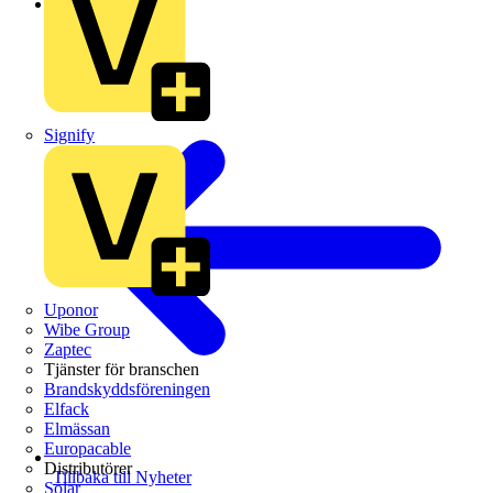
Branschnyheter
Signify
Uponor
Wibe Group
Zaptec
Tjänster för branschen
Brandskyddsföreningen
Elfack
Elmässan
Europacable
Distributörer
Tillbaka till Nyheter
Solar