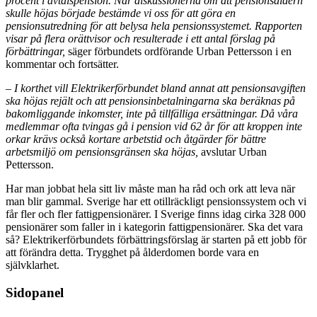
procent i avtalspension.
När diskussionerna om att pensionsåldern
skulle höjas började
bestämde vi oss för att göra en
pensionsutredning för att belysa hela pensionssystemet. Rapporten
visar på flera orättvisor och resulterade i ett antal förslag på
förbättringar,
säger förbundets ordförande Urban Pettersson i en
kommentar och fortsätter.
–
I korthet vill Elektrikerförbundet bland annat att pensionsavgiften
ska höjas rejält och att pensionsinbetalningarna ska beräknas på
bakomliggande inkomster, inte på tillfälliga ersättningar. Då våra
medlemmar ofta tvingas gå i pension vid 62 år för att kroppen inte
orkar krävs också kortare arbetstid och åtgärder för bättre
arbetsmiljö om pensionsgränsen ska höjas,
avslutar Urban
Pettersson.
Har man jobbat hela sitt liv måste man ha råd och ork att leva när
man blir gammal. Sverige har ett otillräckligt pensionssystem och vi
får fler och fler fattigpensionärer. I Sverige finns idag cirka 328 000
pensionärer som faller in i kategorin fattigpensionärer. Ska det vara
så? Elektrikerförbundets förbättringsförslag är starten på ett jobb för
att förändra detta. Trygghet på ålderdomen borde vara en
självklarhet.
Sidopanel