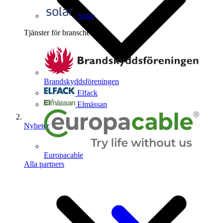
Solar
Tjänster för branschen
4
Brandskyddsföreningen
Elfack
Elmässan
Nyheter
Europacable
Alla partners