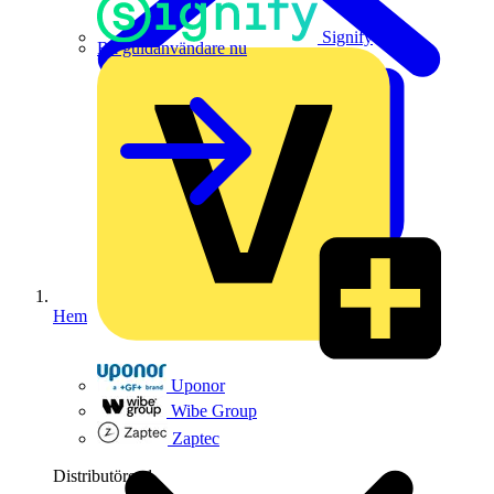
Signify
Bli guldanvändare nu
Hem
Uponor
Wibe Group
Zaptec
Distributörer
1