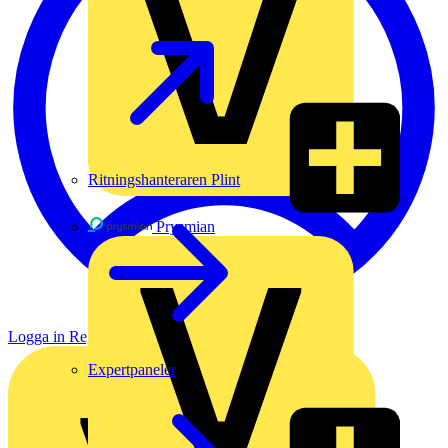
Ritningshanteraren Plint
Prysmian
Logga in
Registrera dig
Expertpaneler