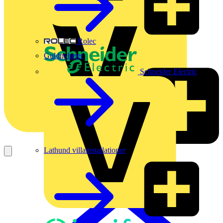
Rolec
Guldnyheter
Schneider Electric
Lathund villainstallationer