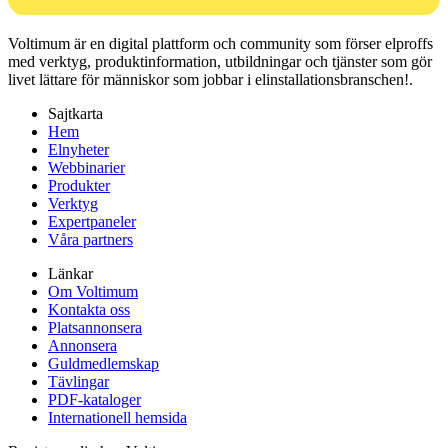
Voltimum är en digital plattform och community som förser elproffs
med verktyg, produktinformation, utbildningar och tjänster som gör
livet lättare för människor som jobbar i elinstallationsbranschen!.
Sajtkarta
Hem
Elnyheter
Webbinarier
Produkter
Verktyg
Expertpaneler
Våra partners
Länkar
Om Voltimum
Kontakta oss
Platsannonsera
Annonsera
Guldmedlemskap
Tävlingar
PDF-kataloger
Internationell hemsida