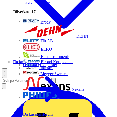
ABB
Tillverkare
Tillverkare
17
Brady
DEHN
Elit AB
ELKO
Elma Instruments
Elteknikpodden
Elrond Komponent
Översikt guldtjänster
Interact
Megger Sweden
Nexans
Philips
Diskussionsforum