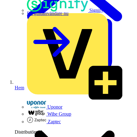
Signify
Bli guldanvändare nu
Hem
Uponor
Wibe Group
Zaptec
Distributörer
1