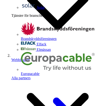
Solar
Tjänster för branschen
4
Brandskyddsföreningen
Elfack
Elmässan
Webbinarier
Europacable
Alla partners