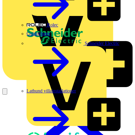
Rolec
Guldnyheter
Schneider Electric
Lathund villainstallationer