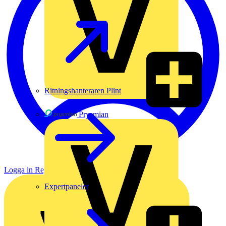
Ritningshanteraren Plint
Prysmian
Logga in
Registrera dig
Expertpaneler