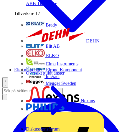
ABB
Tillverkare
Tillverkare
17
Brady
DEHN
Elit AB
ELKO
Elma Instruments
Elteknikpodden
Elrond Komponent
Översikt guldtjänster
Interact
Megger Sweden
Nexans
Philips
Diskussionsforum