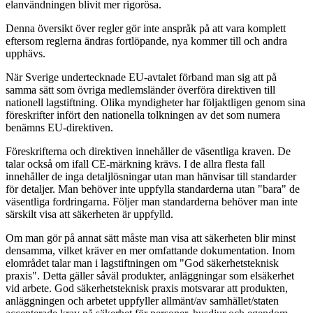
elanvändningen blivit mer rigorösa.
Denna översikt över regler gör inte anspråk på att vara komplett
eftersom reglerna ändras fortlöpande, nya kommer till och andra
upphävs.
När Sverige undertecknade EU-avtalet förband man sig att på
samma sätt som övriga medlemsländer överföra direktiven till
nationell lagstiftning. Olika myndigheter har följaktligen genom sina
föreskrifter infört den nationella tolkningen av det som numera
benämns EU-direktiven.
Föreskrifterna och direktiven innehåller de väsentliga kraven. De
talar också om ifall CE-märkning krävs. I de allra flesta fall
innehåller de inga detaljlösningar utan man hänvisar till standarder
för detaljer. Man behöver inte uppfylla standarderna utan "bara" de
väsentliga fordringarna. Följer man standarderna behöver man inte
särskilt visa att säkerheten är uppfylld.
Om man gör på annat sätt måste man visa att säkerheten blir minst
densamma, vilket kräver en mer omfattande dokumentation. Inom
elområdet talar man i lagstiftningen om "God säkerhetsteknisk
praxis". Detta gäller såväl produkter, anläggningar som elsäkerhet
vid arbete. God säkerhetsteknisk praxis motsvarar att produkten,
anläggningen och arbetet uppfyller allmänt/av samhället/staten