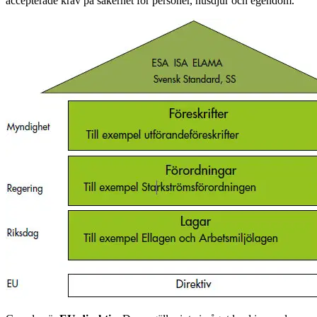
accepterade krav på säkerhet för personer, husdjur och egendom.