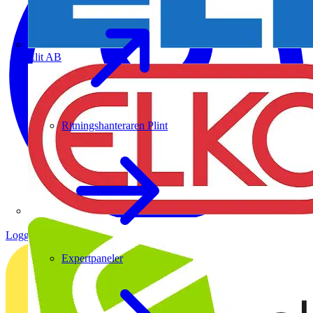
Elit AB
Ritningshanteraren Plint
Logga in
Registrera dig
Expertpaneler