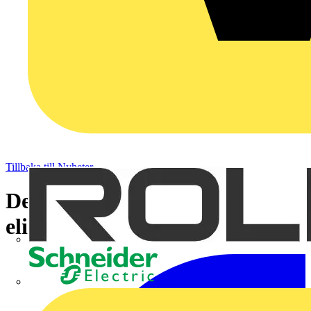
Tillbaka till Nyheter
Det svenska regelverket för
elinstallationer och elmateriel
Schneider Electric