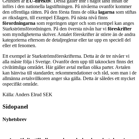
Grunden är
EU-direktiv
. Dessa gäller inte i något land innan de
införs i den nationella lagstiftningen. På nivåerna ovanför kommer
den offentliga rätten. På den första finns de olika
lagarna
som stiftas
av riksdagen, till exempel Ellagen. På nästa nivå finns
förordningarna
som regeringen utger och som exempel kan anges
Starkströmsförordningen. På den översta nivån har vi
föreskrifter
som myndigheterna skriver. Antalet föreskrifter är större än de andra
kategorierna eftersom de detaljreglerar eller tar upp en speciell del
eller ett fenomen.
Ett exempel är Starkströmsföreskrifterna. Detta är de tre nivåer vi
alla måste följa i Sverige. Ovanför dem upp till taknocken finns det
civilrättsliga området. Här gäller avtal mellan olika parter. Avtalen
kan hänvisa till standarder, rekommendationer och råd, som man i de
allmänna avtalsvillkoren anger ska gälla. Detta är således ett mycket
ospecifikt område.
Källa: Anders Elrud SEK
Sidopanel
Nyhetsbrev