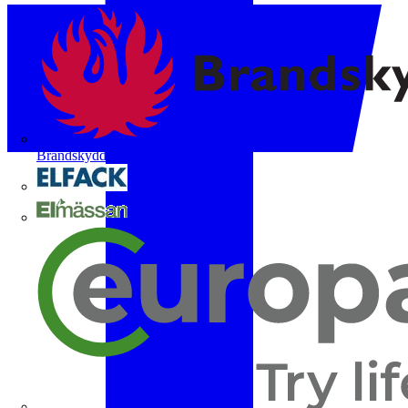
Brandskyddsföreningen
Elfack
Elmässan