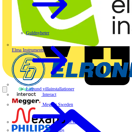
Guldnyheter
Elma Instruments
Lathund villainstallationer
Interact
Megger Sweden
Nexans
Philips