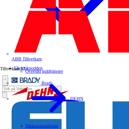
ABB
Tillverkare
Elteknikpodden
Tillverkare
17
Översikt guldtjänster
Brady
DEHN
Diskussionsforum