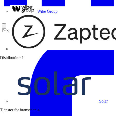
Uponor
Wibe Group
Publicerad: 27 maj 2011
Kategori: Branschnyheter
Distributörer
1
Solar
Tjänster för branschen
4