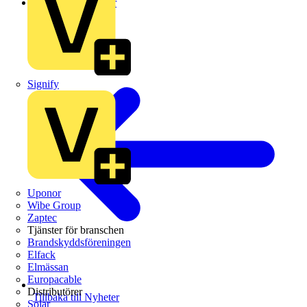
Leverantörsnyheter
Signify
Uponor
Wibe Group
Zaptec
Tjänster för branschen
Brandskyddsföreningen
Elfack
Elmässan
Europacable
Distributörer
Tillbaka till Nyheter
Solar