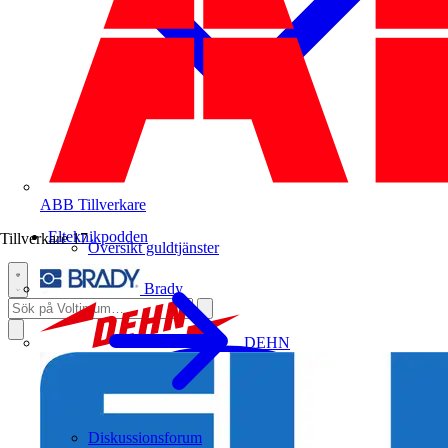
ABB
Tillverkare
Elteknikpodden
Tillverkare
17
Översikt guldtjänster
Brady
DEHN
Diskussionsforum