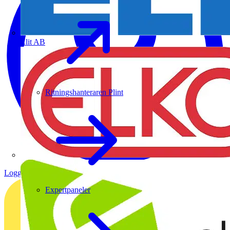
Elit AB
Ritningshanteraren Plint
Logga in
Registrera dig
Expertpaneler