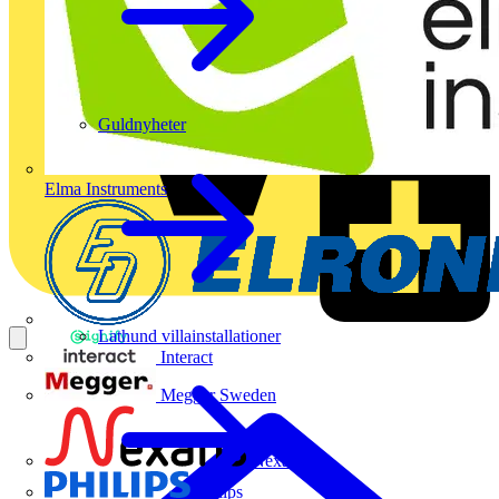
Guldnyheter
Elma Instruments
Lathund villainstallationer
Interact
Megger Sweden
Nexans
Philips