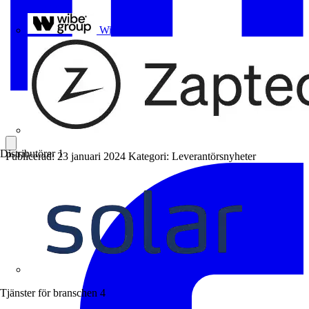
Uponor
Wibe Group
Distributörer
1
Publicerad: 23 januari 2024
Kategori: Leverantörsnyheter
Solar
Tjänster för branschen
4