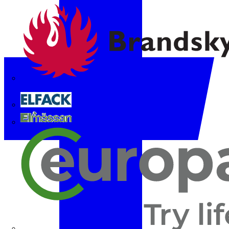
Brandskyddsföreningen
Elfack
Elmässan