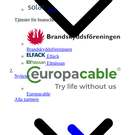
Solar
Tjänster för branschen
4
Brandskyddsföreningen
Elfack
Elmässan
Nyheter
Europacable
Alla partners