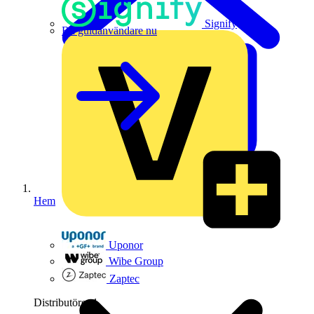
Signify
Bli guldanvändare nu
Hem
Uponor
Wibe Group
Zaptec
Distributörer
1