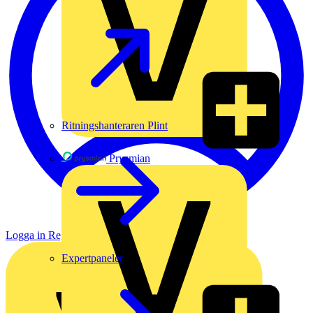
Ritningshanteraren Plint
Prysmian
Logga in
Registrera dig
Expertpaneler