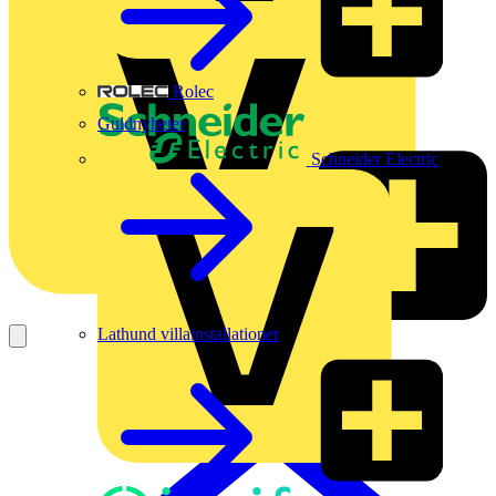
Rolec
Guldnyheter
Schneider Electric
Lathund villainstallationer