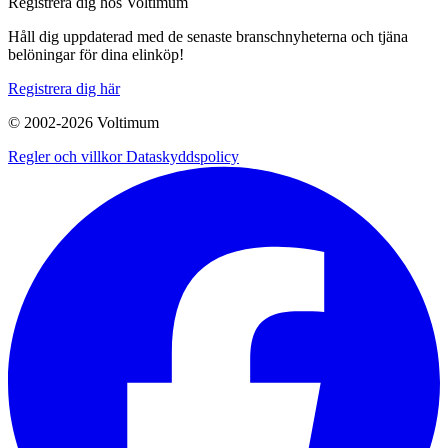
Registrera dig hos Voltimum
Håll dig uppdaterad med de senaste branschnyheterna och tjäna
belöningar för dina elinköp!
Registrera dig här
© 2002-
2026
Voltimum
Regler och villkor
Dataskyddspolicy