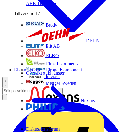
ABB
Tillverkare
Tillverkare
17
Brady
DEHN
Elit AB
ELKO
Elma Instruments
Elteknikpodden
Elrond Komponent
Översikt guldtjänster
Interact
Megger Sweden
Nexans
Philips
Diskussionsforum