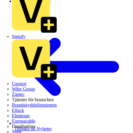
Leverantörsnyheter
Signify
Uponor
Wibe Group
Zaptec
Tjänster för branschen
Brandskyddsföreningen
Elfack
Elmässan
Europacable
Distributörer
Tillbaka till Nyheter
Solar