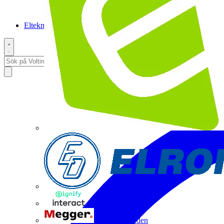
Elteknikpodden
Interact
Megger Sweden