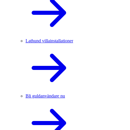
Lathund villainstallationer
Bli guldanvändare nu