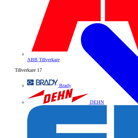
ABB
Tillverkare
Tillverkare
17
Brady
DEHN