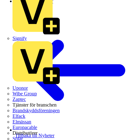
Leverantörsnyheter
Signify
Uponor
Wibe Group
Zaptec
Tjänster för branschen
Brandskyddsföreningen
Elfack
Elmässan
Europacable
Distributörer
Tillbaka till Nyheter
Solar