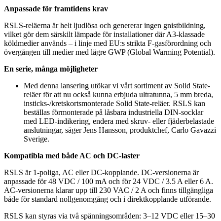
Anpassade för framtidens krav
RSLS-reläerna är helt ljudlösa och genererar ingen gnistbildning,
vilket gör dem särskilt lämpade för installationer där A3-klassade
köldmedier används – i linje med EU:s strikta F-gasförordning och
övergången till medier med lägre GWP (Global Warming Potential).
En serie, många möjligheter
Med denna lansering utökar vi vårt sortiment av Solid State-
reläer för att nu också kunna erbjuda ultratunna, 5 mm breda,
insticks-/kretskortsmonterade Solid State-reläer. RSLS kan
beställas förmonterade på låsbara industriella DIN-socklar
med LED-indikering, endera med skruv- eller fjäderbelastade
anslutningar, säger Jens Hansson, produktchef, Carlo Gavazzi
Sverige.
Kompatibla med både AC och DC-laster
RSLS är 1-poliga, AC eller DC-kopplande. DC-versionerna är
anpassade för 48 VDC / 100 mA och för 24 VDC / 3.5 A eller 6 A.
AC-versionerna klarar upp till 230 VAC / 2 A och finns tillgängliga
både för standard nollgenomgång och i direktkopplande utförande.
RSLS kan styras via två spänningsområden: 3–12 VDC eller 15–30