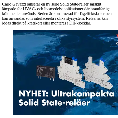
Carlo Gavazzi lanserar en ny serie Solid State-reläer särskilt
lämpade för HVAC- och livsmedelsapplikationer där brandfarliga
köldmedier används. Serien är konstruerad för lågeffektslaster och
kan användas som interfacerelä i olika styrsystem. Reläerna kan
lödas direkt på kretskort eller monteras i DIN-socklar.