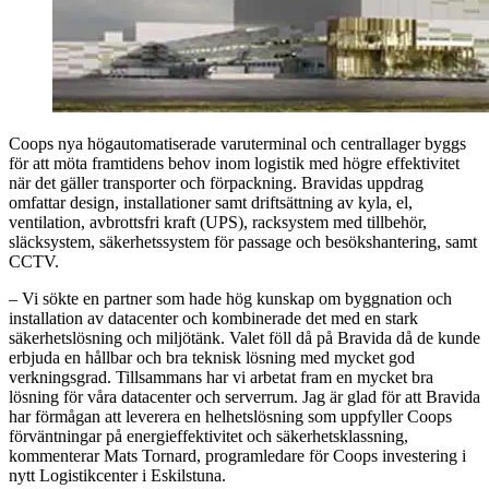
Coops nya högautomatiserade varuterminal och centrallager byggs
för att möta framtidens behov inom logistik med högre effektivitet
när det gäller transporter och förpackning. Bravidas uppdrag
omfattar design, installationer samt driftsättning av kyla, el,
ventilation, avbrottsfri kraft (UPS), racksystem med tillbehör,
släcksystem, säkerhetssystem för passage och besökshantering, samt
CCTV.
– Vi sökte en partner som hade hög kunskap om byggnation och
installation av datacenter och kombinerade det med en stark
säkerhetslösning och miljötänk. Valet föll då på Bravida då de kunde
erbjuda en hållbar och bra teknisk lösning med mycket god
verkningsgrad. Tillsammans har vi arbetat fram en mycket bra
lösning för våra datacenter och serverrum. Jag är glad för att Bravida
har förmågan att leverera en helhetslösning som uppfyller Coops
förväntningar på energieffektivitet och säkerhetsklassning,
kommenterar Mats Tornard, programledare för Coops investering i
nytt Logistikcenter i Eskilstuna.