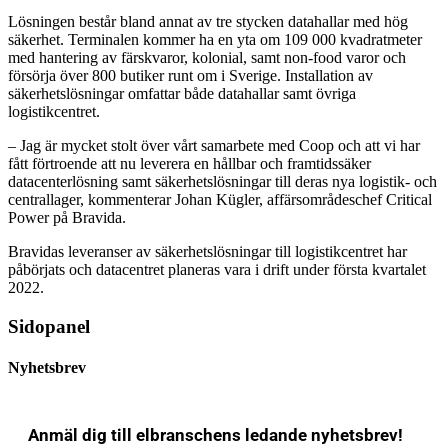
Lösningen består bland annat av tre stycken datahallar med hög
säkerhet. Terminalen kommer ha en yta om 109 000 kvadratmeter
med hantering av färskvaror, kolonial, samt non-food varor och
försörja över 800 butiker runt om i Sverige. Installation av
säkerhetslösningar omfattar både datahallar samt övriga
logistikcentret.
– Jag är mycket stolt över vårt samarbete med Coop och att vi har
fått förtroende att nu leverera en hållbar och framtidssäker
datacenterlösning samt säkerhetslösningar till deras nya logistik- och
centrallager, kommenterar Johan Kügler, affärsområdeschef Critical
Power på Bravida.
Bravidas leveranser av säkerhetslösningar till logistikcentret har
påbörjats och datacentret planeras vara i drift under första kvartalet
2022.
Sidopanel
Nyhetsbrev
Anmäl dig till elbranschens ledande nyhetsbrev!