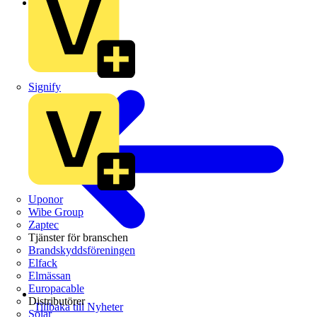
Branschnyheter
Signify
Uponor
Wibe Group
Zaptec
Tjänster för branschen
Brandskyddsföreningen
Elfack
Elmässan
Europacable
Distributörer
Tillbaka till Nyheter
Solar