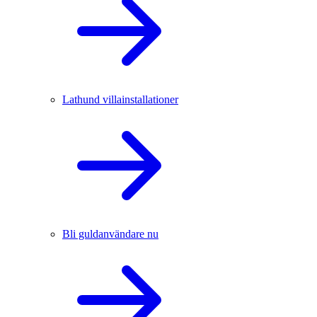
Lathund villainstallationer
Bli guldanvändare nu