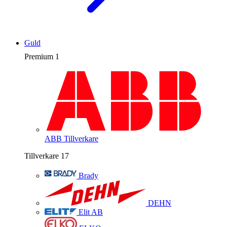
Guld
Premium
1
ABB
Tillverkare
Tillverkare
17
Brady
DEHN
Elit AB