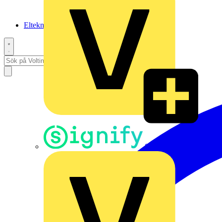
Elteknikpodden
Signify