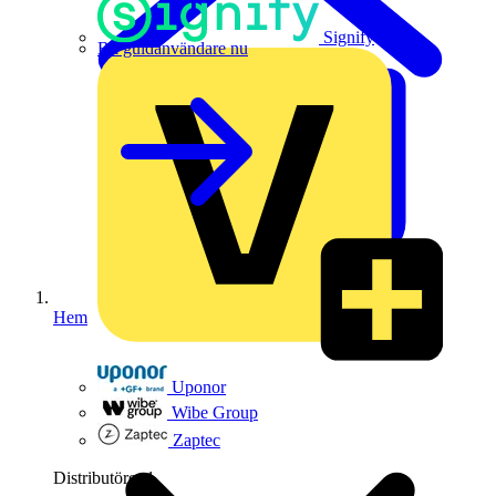
Signify
Bli guldanvändare nu
Hem
Uponor
Wibe Group
Zaptec
Distributörer
1