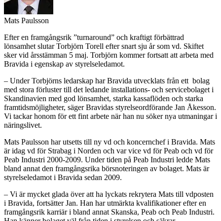
Mats Paulsson
Efter en framgångsrik ”turnaround” och kraftigt förbättrad
lönsamhet slutar Torbjörn Torell efter snart sju år som vd. Skiftet
sker vid årsstämman 5 maj. Torbjörn kommer fortsatt att arbeta med
Bravida i egenskap av styrelseledamot.
– Under Torbjörns ledarskap har Bravida utvecklats från ett bolag
med stora förluster till det ledande installations- och servicebolaget i
Skandinavien med god lönsamhet, starka kassaflöden och starka
framtidsmöjligheter, säger Bravidas styrelseordförande Jan Åkesson.
Vi tackar honom för ett fint arbete när han nu söker nya utmaningar i
näringslivet.
Mats Paulsson har utsetts till ny vd och koncernchef i Bravida. Mats
är idag vd för Strabag i Norden och var vice vd för Peab och vd för
Peab Industri 2000-2009. Under tiden på Peab Industri ledde Mats
bland annat den framgångsrika börsnoteringen av bolaget. Mats är
styrelseledamot i Bravida sedan 2009.
– Vi är mycket glada över att ha lyckats rekrytera Mats till vdposten
i Bravida, fortsätter Jan. Han har utmärkta kvalifikationer efter en
framgångsrik karriär i bland annat Skanska, Peab och Peab Industri.
Han känner bolaget väl från tiden i styrelsen och säkrar