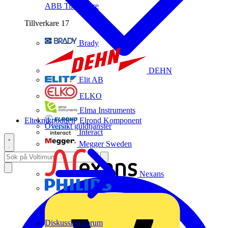
ABB
Tillverkare
Tillverkare
17
Brady
DEHN
Elit AB
ELKO
Elma Instruments
Elteknikpodden
Elrond Komponent
Översikt guldtjänster
Interact
Megger Sweden
Nexans
Philips
Diskussionsforum