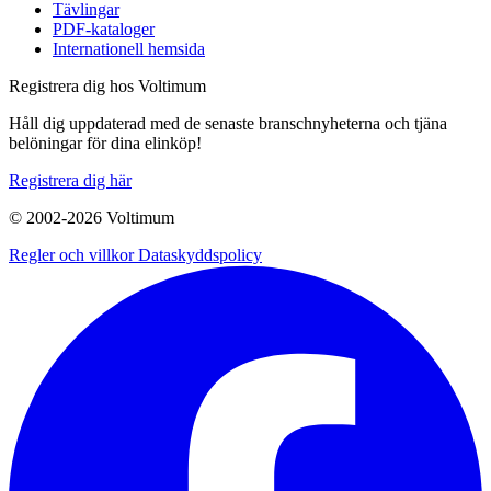
Tävlingar
PDF-kataloger
Internationell hemsida
Registrera dig hos Voltimum
Håll dig uppdaterad med de senaste branschnyheterna och tjäna
belöningar för dina elinköp!
Registrera dig här
© 2002-
2026
Voltimum
Regler och villkor
Dataskyddspolicy