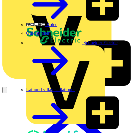
Rolec
Guldnyheter
Schneider Electric
Lathund villainstallationer