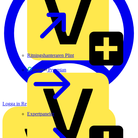
Ritningshanteraren Plint
Prysmian
Logga in
Registrera dig
Expertpaneler