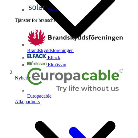
Solar
Tjänster för branschen
4
Brandskyddsföreningen
Elfack
Elmässan
Nyheter
Europacable
Alla partners