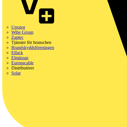
Uponor
Wibe Group
Zaptec
Tjänster för branschen
Brandskyddsföreningen
Elfack
Elmässan
Europacable
Distributörer
Solar