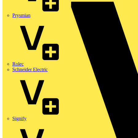
Prysmian
Rolec
Schneider Electric
Signify