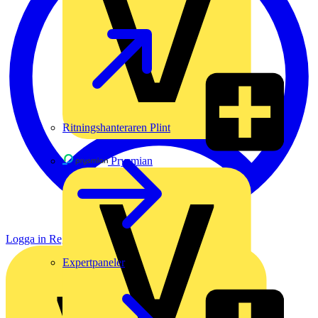
Ritningshanteraren Plint
Prysmian
Logga in
Registrera dig
Expertpaneler