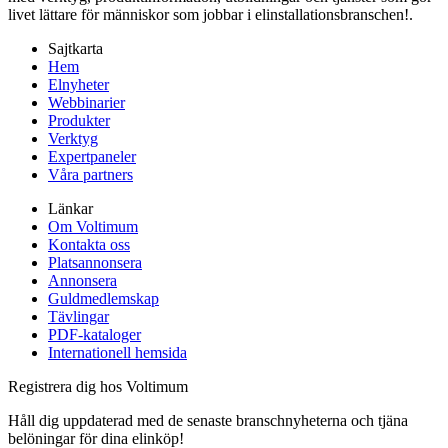
livet lättare för människor som jobbar i elinstallationsbranschen!.
Sajtkarta
Hem
Elnyheter
Webbinarier
Produkter
Verktyg
Expertpaneler
Våra partners
Länkar
Om Voltimum
Kontakta oss
Platsannonsera
Annonsera
Guldmedlemskap
Tävlingar
PDF-kataloger
Internationell hemsida
Registrera dig hos Voltimum
Håll dig uppdaterad med de senaste branschnyheterna och tjäna
belöningar för dina elinköp!