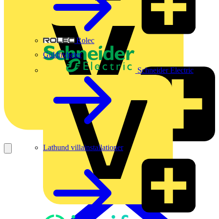
Rolec
Guldnyheter
Schneider Electric
Lathund villainstallationer