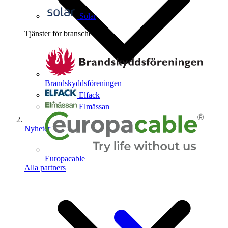
Solar
Tjänster för branschen
4
Brandskyddsföreningen
Elfack
Elmässan
Nyheter
Europacable
Alla partners