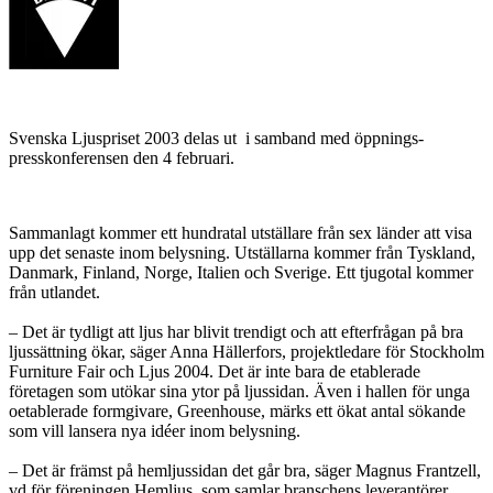
Svenska Ljuspriset 2003 delas ut i samband med öppnings-
presskonferensen den 4 februari.
Sammanlagt kommer ett hundratal utställare från sex länder att visa
upp det senaste inom belysning. Utställarna kommer från Tyskland,
Danmark, Finland, Norge, Italien och Sverige. Ett tjugotal kommer
från utlandet.
– Det är tydligt att ljus har blivit trendigt och att efterfrågan på bra
ljussättning ökar, säger Anna Hällerfors, projektledare för Stockholm
Furniture Fair och Ljus 2004. Det är inte bara de etablerade
företagen som utökar sina ytor på ljussidan. Även i hallen för unga
oetablerade formgivare, Greenhouse, märks ett ökat antal sökande
som vill lansera nya idéer inom belysning.
– Det är främst på hemljussidan det går bra, säger Magnus Frantzell,
vd för föreningen Hemljus, som samlar branschens leverantörer