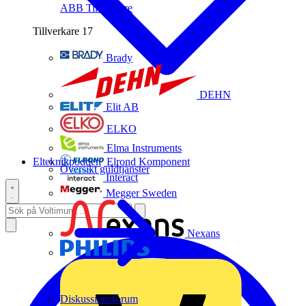
ABB
Tillverkare
Tillverkare
17
Brady
DEHN
Elit AB
ELKO
Elma Instruments
Elteknikpodden
Elrond Komponent
Översikt guldtjänster
Interact
Megger Sweden
Nexans
Philips
Diskussionsforum