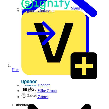
Signify
Bli guldanvändare nu
Hem
Uponor
Wibe Group
Zaptec
Distributörer
1