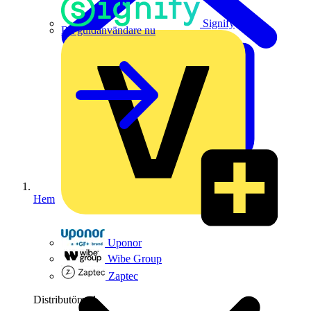
Signify
Bli guldanvändare nu
Hem
Uponor
Wibe Group
Zaptec
Distributörer
1