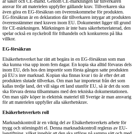
är säker och CE-märkt. Genom CE-märkningen tar tillverkaren
ansvar för att materielen uppfyller gällande krav. Tillverkaren ska
även göra en EG-försäkran om överenskommelse för produkten.
EG-försäkran är en deklaration där tillverkaren intygar att produkten
överensstämmer med kraven inom EU. Dokumentet ligger till grund
för CE-märkningen. Märkningen är inte bara säkerhetsrelaterad, den
spelar också en nyckelroll för frihandeln och konkurrens på lika
villkor.
EG-försäkran
Elsäkerhetsverket har rätt att begära in en EG-försäkran som man
ska kunna visa upp inom fem dagar. En kopia ska alltid förvaras dels
inom EU, dels hos den importör som första gången satte produkten
på EU:s inre marknad. Kopian ska finnas kvar i tio år efter det att
produkten slutade tillverkas. Om man har importerat från det som
kallas tredje land, det vill säga ett land utanför EU, så är det du som
ska förvara denna tillsammans med den tekniska dokumentationen.
Om man själv köper in elektrisk materiel till Sverige är man ansvarig
för att materielen uppfyller alla säkerhetskrav.
Elsäkerhetsverkets roll
Marknadskontroll är en viktig del av Elsäkerhetsverkets arbete för
trygg och störningsfri el. Denna marknadskontroll regleras av EU-
lagstiftning, vilket innebär att den ska utföras på samma sätt och med