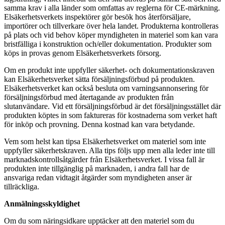
samma krav i alla länder som omfattas av reglerna för CE-märkning.
Elsäkerhetsverkets inspektörer gör besök hos återförsäljare,
importörer och tillverkare över hela landet. Produkterna kontrolleras
på plats och vid behov köper myndigheten in materiel som kan vara
bristfälliga i konstruktion och/eller dokumentation. Produkter som
köps in provas genom Elsäkerhetsverkets försorg.
Om en produkt inte uppfyller säkerhet- och dokumentationskraven
kan Elsäkerhetsverket sätta försäljningsförbud på produkten.
Elsäkerhetsverket kan också besluta om varningsannonsering för
försäljningsförbud med återtagande av produkten från
slutanvändare. Vid ett försäljningsförbud är det försäljningsstället där
produkten köptes in som faktureras för kostnaderna som verket haft
för inköp och provning. Denna kostnad kan vara betydande.
Vem som helst kan tipsa Elsäkerhetsverket om materiel som inte
uppfyller säkerhetskraven. Alla tips följs upp men alla leder inte till
marknadskontrollsåtgärder från Elsäkerhetsverket. I vissa fall är
produkten inte tillgänglig på marknaden, i andra fall har de
ansvariga redan vidtagit åtgärder som myndigheten anser är
tillräckliga.
Anmälningsskyldighet
Om du som näringsidkare upptäcker att den materiel som du