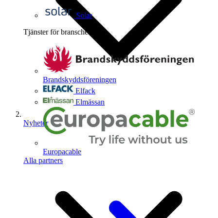
Solar
Tjänster för branschen
4
Brandskyddsföreningen
Elfack
Elmässan
Nyheter
Europacable
Alla partners