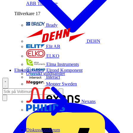
ABB
Tillverkare
Tillverkare
17
Brady
DEHN
Elit AB
ELKO
Elma Instruments
Elteknikpodden
Elrond Komponent
Översikt guldtjänster
Interact
Megger Sweden
Nexans
Philips
Diskussionsforum