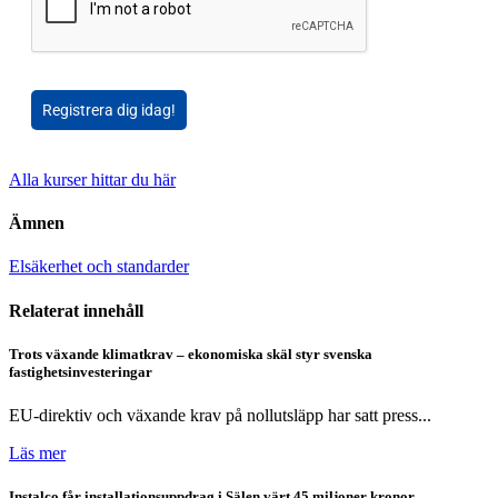
Registrera dig idag!
Alla kurser hittar du här
Ämnen
Elsäkerhet och standarder
Relaterat innehåll
Trots växande klimatkrav – ekonomiska skäl styr svenska
fastighetsinvesteringar
EU-direktiv och växande krav på nollutsläpp har satt press...
Läs mer
Instalco får installationsuppdrag i Sälen värt 45 miljoner kronor