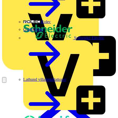
Rolec
Guldnyheter
Schneider Electric
Lathund villainstallationer