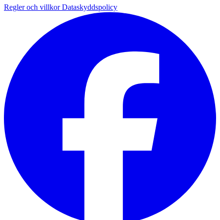
Regler och villkor
Dataskyddspolicy