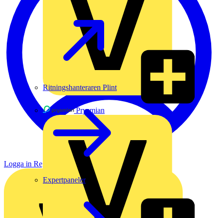
Ritningshanteraren Plint
Prysmian
Logga in
Registrera dig
Expertpaneler