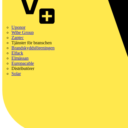
Uponor
Wibe Group
Zaptec
Tjänster för branschen
Brandskyddsföreningen
Elfack
Elmässan
Europacable
Distributörer
Solar