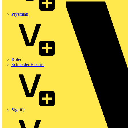
Prysmian
Rolec
Schneider Electric
Signify