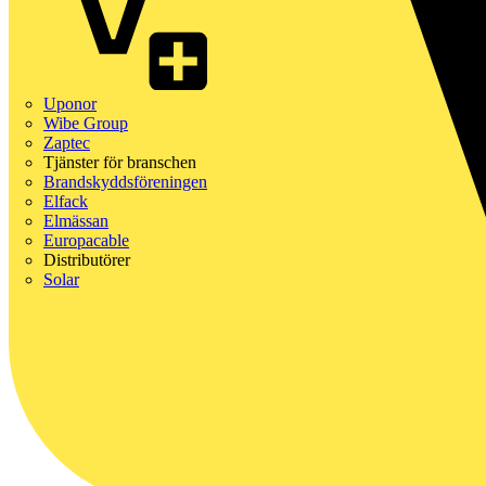
Uponor
Wibe Group
Zaptec
Tjänster för branschen
Brandskyddsföreningen
Elfack
Elmässan
Europacable
Distributörer
Solar