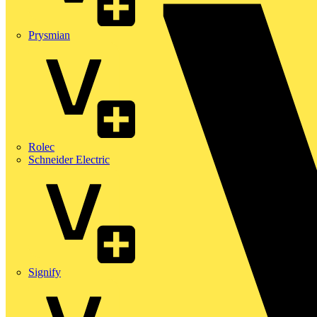
Prysmian
Rolec
Schneider Electric
Signify