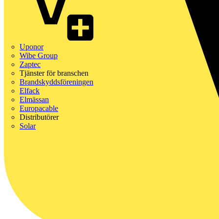
Uponor
Wibe Group
Zaptec
Tjänster för branschen
Brandskyddsföreningen
Elfack
Elmässan
Europacable
Distributörer
Solar