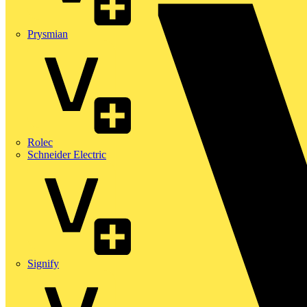
Prysmian
Rolec
Schneider Electric
Signify