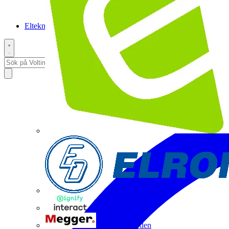
Elteknikpodden
Interact
Megger Sweden