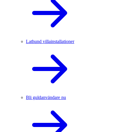
Lathund villainstallationer
Bli guldanvändare nu