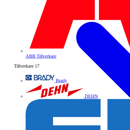
ABB
Tillverkare
Tillverkare
17
Brady
DEHN