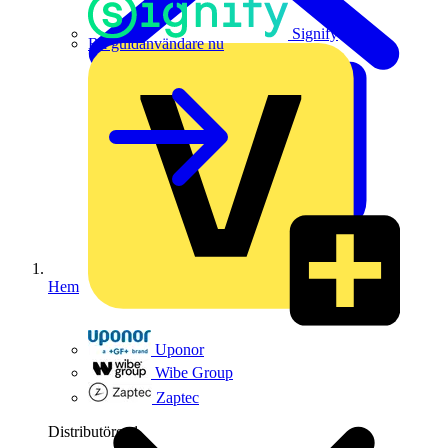
Signify
Bli guldanvändare nu
Hem
Uponor
Wibe Group
Zaptec
Distributörer
1