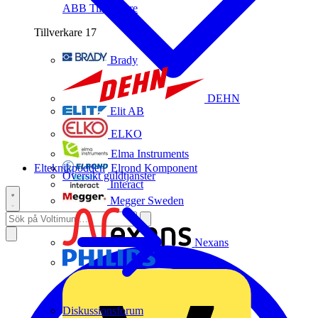
ABB
Tillverkare
Tillverkare
17
Brady
DEHN
Elit AB
ELKO
Elma Instruments
Elteknikpodden
Elrond Komponent
Översikt guldtjänster
Interact
Megger Sweden
Nexans
Philips
Diskussionsforum