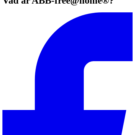
Vad är ABB-free@home®?