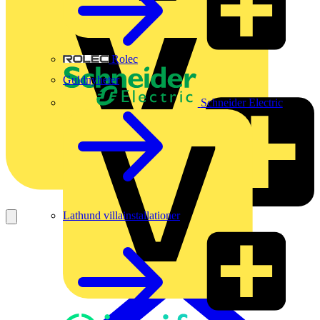
Rolec
Guldnyheter
Schneider Electric
Lathund villainstallationer