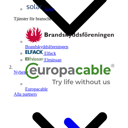
Solar
Tjänster för branschen
4
Brandskyddsföreningen
Elfack
Elmässan
Nyheter
Europacable
Alla partners