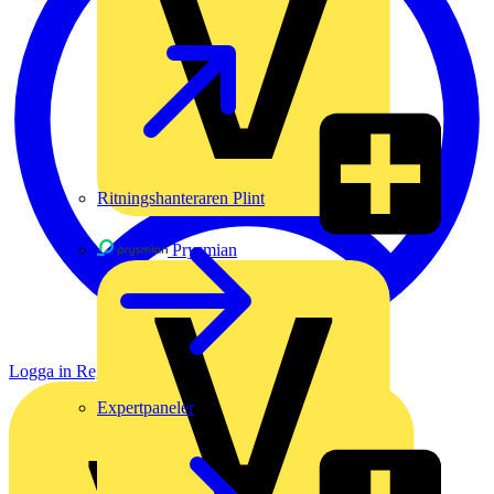
Ritningshanteraren Plint
Prysmian
Logga in
Registrera dig
Expertpaneler