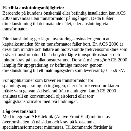
Flexibla anslutningsmöjligheter
Beroende på kundens önskemål eller befintlig installation kan ACS
2000 användas utan transformator på ingången. Detta tillåter
direktanslutning till det matande nätet, eller anslutning via
transformator.
Direktanslutning ger lägre investeringskostnader genom att
kapitalkostnaden för en transformator faller bort. En ACS 2000 är
dessutom mindre och lättare än motsvarande frekvensomriktare som
kräver transformator. Detta betyder lägre transportkostnader och
mindre krav på installationsutrymme. De små måtten gör ACS 2000
lämplig för uppgradering av befintliga motorer, genom
direktanslutning till ett matningssystem som levererar 6,0 – 6,9 kV.
För applikationer som kräver en transformator för
spänningsanpassning på ingången, eller där frekvensomriktaren
måste vara galvaniskt isolerad från matningen, kan ACS 2000
anslutas till en konventionell oljeisolerad eller torr
ingångstransformator med två lindningar.
Låg övertonshalt
Med integrerad AFE-teknik (Active Front End) minimeras
övertonshalten på nätsidan och krav på kostsamma
specialtransformatorer minimeras. Tillkommande fördelar är