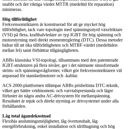
snabbt och det viktiga värdet MTTR (medeltid för reparation)
minimeras.
Hög tillförlitlighet
Frekvensomriktaren är konstruerad för att ge mycket hög
tillförlitlighet, tack vare topologin med spänningsstyrd växelriktare
(VSI) på flera, krafthalvledare av typ IGBT för hög spänning och
motorstyrning med direkt momentreglering (DTC). Dessa metoder
bidrar till att öka tillförlitligheten och MTBF-värdet (medeltiden
mellan fel) samt förbättrar tillgängligheten.
ABBs klassiska VSI-topologi, tillsammans med den patenterade
IGBT-strukturen på flera nivåer, ger i det närmaste sinusformade
ström- och spänningsvågformer, vilket gör frekvensomriktaren väl
anpassad för standardmotorer och -kablar.
ACS 2000-plattformen tillämpar ABBs prisbelönta DTC-teknik,
vilket ger bättre vridmoment- och varvtalsprestanda och lägre
förluster än några andra AC-drivsystem för mellanspänning.
Resultatet är mjuk och direkt styrning av drivsystemet under alla
förhållanden.
Låg total ägandekostnad
Flexibla anslutningsmöjligheter, låg övertonshalt, låg
energiförbrukning, enkel installation och idrifttagning och hög