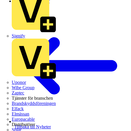
Leverantörsnyheter
Signify
Uponor
Wibe Group
Zaptec
Tjänster för branschen
Brandskyddsföreningen
Elfack
Elmässan
Europacable
Distributörer
Tillbaka till Nyheter
Solar