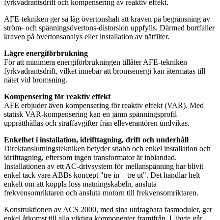
fyrkvadrantsdrift och kompensering av reaktiv effekt.
AFE-tekniken ger så låg övertonshalt att kraven på begränsning av
ström- och spänningsövertons-distorsion uppfylls. Därmed bortfaller
kraven på övertonsanalys eller installation av nätfilter.
Lägre energiförbrukning
För att minimera energiförbrukningen tillåter AFE-tekniken
fyrkvadrantsdrift, vilket innebär att bromsenergi kan återmatas till
nätet vid bromsning.
Kompensering för reaktiv effekt
AFE erbjuder även kompensering för reaktiv effekt (VAR). Med
statisk VAR-kompensering kan en jämn spänningsprofil
upprätthållas och straffavgifter från elleverantören undvikas.
Enkelhet i installation, idrifttagning, drift och underhåll
Direktanslutningstekniken betyder snabb och enkel installation och
idrifttagning, eftersom ingen transformator är inblandad.
Installationen av ett AC-drivsystem för mellanspänning har blivit
enkel tack vare ABBs koncept "tre in – tre ut". Det handlar helt
enkelt om att koppla loss matningskabeln, ansluta
frekvensomriktaren och ansluta motorn till frekvensomriktaren.
Konstruktionen av ACS 2000, med sina utdragbara fasmoduler, ger
enkel åtkomst till alla viktiga komponenter framifrån. Utbyte går