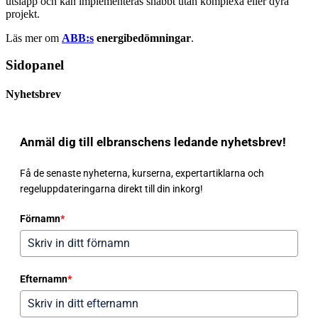
utsläpp och kan implementeras snabbt utan komplexa eller dyra
projekt.
Läs mer om
ABB:s
energibedömningar
.
Sidopanel
Nyhetsbrev
Anmäl dig till elbranschens ledande nyhetsbrev!
Få de senaste nyheterna, kurserna, expertartiklarna och
regeluppdateringarna direkt till din inkorg!
Förnamn
*
Efternamn
*