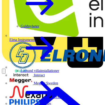
Guldnyheter
Elma Instruments
Lathund villainstallationer
Interact
Megger Sweden
Nexans
Philips