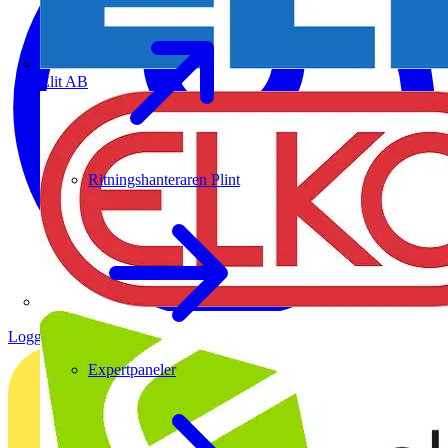
Elit AB
Ritningshanteraren Plint
Logga in
Registrera dig
Expertpaneler