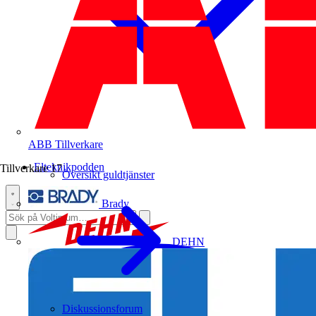
ABB
Tillverkare
Elteknikpodden
Tillverkare
17
Översikt guldtjänster
Brady
DEHN
Diskussionsforum