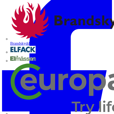
Brandskyddsföreningen
Elfack
Elmässan