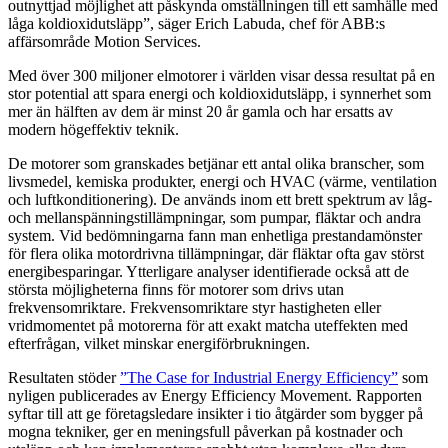
outnyttjad möjlighet att påskynda omställningen till ett samhälle med
låga koldioxidutsläpp”, säger Erich Labuda, chef för ABB:s
affärsområde Motion Services.
Med över 300 miljoner elmotorer i världen visar dessa resultat på en
stor potential att spara energi och koldioxidutsläpp, i synnerhet som
mer än hälften av dem är minst 20 år gamla och har ersatts av
modern högeffektiv teknik.
De motorer som granskades betjänar ett antal olika branscher, som
livsmedel, kemiska produkter, energi och HVAC (värme, ventilation
och luftkonditionering). De används inom ett brett spektrum av låg-
och mellanspänningstillämpningar, som pumpar, fläktar och andra
system. Vid bedömningarna fann man enhetliga prestandamönster
för flera olika motordrivna tillämpningar, där fläktar ofta gav störst
energibesparingar. Ytterligare analyser identifierade också att de
största möjligheterna finns för motorer som drivs utan
frekvensomriktare. Frekvensomriktare styr hastigheten eller
vridmomentet på motorerna för att exakt matcha uteffekten med
efterfrågan, vilket minskar energiförbrukningen.
Resultaten stöder
”The Case for Industrial Energy Efficiency”
som
nyligen publicerades av Energy Efficiency Movement. Rapporten
syftar till att ge företagsledare insikter i tio åtgärder som bygger på
mogna tekniker, ger en meningsfull påverkan på kostnader och