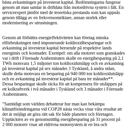
bästa avkastningen på investerat kapital. Bedömningarna fungerar
genom att man samlar in driftdata från motordrivna system i fält. En
serviceexpert jämför med de teoretiska prestanda som kan uppnås
genom tillägg av en frekvensomriktare, annan storlek eller
modernisering av utrustningen.
Genom att förbättra energieffektiviteten kan företag minska
elförbrukningen med imponerande koldioxidbesparingar och
avkastning på investerat kapital beroende på respektive lands
energimix och kostnader. Exempel: om alla motorer som granskades
var i drift i Förenade Arabemiraten skulle en energibesparing på 2,1
TWh motsvara 1,5 miljoner ton koldioxidutsläpp och en avkastning
på investerat kapital på sex månader. I Tyskland, å andra sidan,
skulle detta motsvara en besparing på 940 000 ton koldioxidutsläpp
och en avkastning på investerat kapital på bara tre månader**.
Dessa besparingar skulle räcka för att kompensera för utsläppen på
ett kolkraftverk i två månader i Tyskland och 3 månader i Förenade
Arabemiraten.
”Samtidigt som världen debatterar hur man kan bekämpa
klimatförändringarna vid COP28 nästa vecka visar våra resultat att
det är möjligt att göra rätt sak för både planeten och företagen.
Upptäckten av en genomsnittlig energibesparing på 31 procent på
2 000 motorer visar att eldrivna motorsystem är en bra och