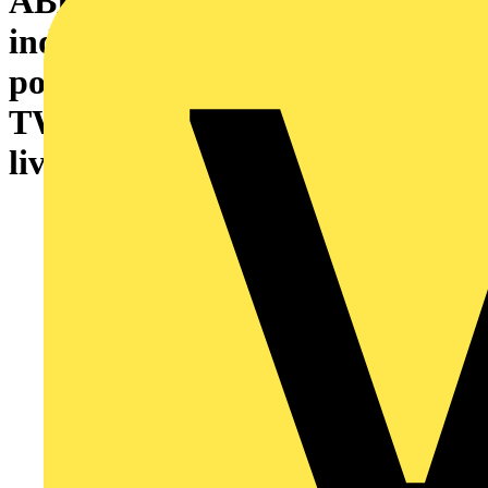
ABB:s energibedömningar av
industriella elmotorer avslöjar
potentiella besparingar på 2,1
TWh under produkternas
livstid