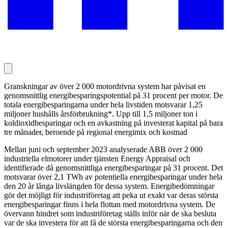
Granskningar av över 2 000 motordrivna system har påvisat en
genomsnittlig energibesparingspotential på 31 procent per motor. De
totala energibesparingarna under hela livstiden motsvarar 1,25
miljoner hushålls årsförbrukning*. Upp till 1,5 miljoner ton i
koldioxidbesparingar och en avkastning på investerat kapital på bara
tre månader, beroende på regional energimix och kostnad
Mellan juni och september 2023 analyserade ABB över 2 000
industriella elmotorer under tjänsten Energy Appraisal och
identifierade då genomsnittliga energibesparingar på 31 procent. Det
motsvarar över 2,1 TWh av potentiella energibesparingar under hela
den 20 år långa livslängden för dessa system. Energibedömningar
gör det möjligt för industriföretag att peka ut exakt var deras största
energibesparingar finns i hela flottan med motordrivna system. De
övervann hindret som industri­företag ställs inför när de ska besluta
var de ska investera för att få de största energibesparingarna och den