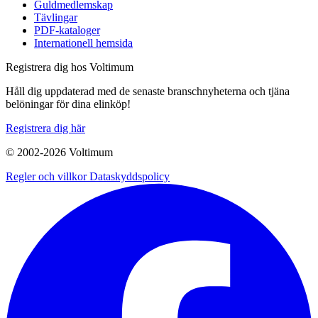
Guldmedlemskap
Tävlingar
PDF-kataloger
Internationell hemsida
Registrera dig hos Voltimum
Håll dig uppdaterad med de senaste branschnyheterna och tjäna
belöningar för dina elinköp!
Registrera dig här
© 2002-
2026
Voltimum
Regler och villkor
Dataskyddspolicy