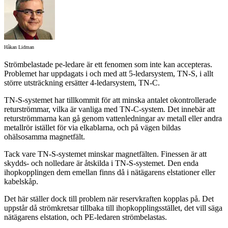
Håkan Lidman
Strömbelastade pe-ledare är ett fenomen som inte kan accepteras.
Problemet har uppdagats i och med att 5-ledarsystem, TN-S, i allt
större utsträckning ersätter 4-ledarsystem, TN-C.
TN-S-systemet har tillkommit för att minska antalet okontrollerade
returströmmar, vilka är vanliga med TN-C-system. Det innebär att
returströmmarna kan gå genom vattenledningar av metall eller andra
metallrör istället för via elkablarna, och på vägen bildas
ohälsosamma magnetfält.
Tack vare TN-S-systemet minskar magnetfälten. Finessen är att
skydds- och nolledare är åtskilda i TN-S-systemet. Den enda
ihopkopplingen dem emellan finns då i nätägarens elstationer eller
kabelskåp.
Det här ställer dock till problem när reservkraften kopplas på. Det
uppstår då strömkretsar tillbaka till ihopkopplingsstället, det vill säga
nätägarens elstation, och PE-ledaren strömbelastas.