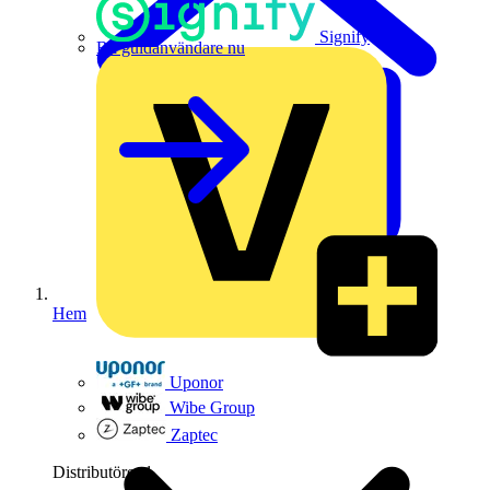
Signify
Bli guldanvändare nu
Hem
Uponor
Wibe Group
Zaptec
Distributörer
1