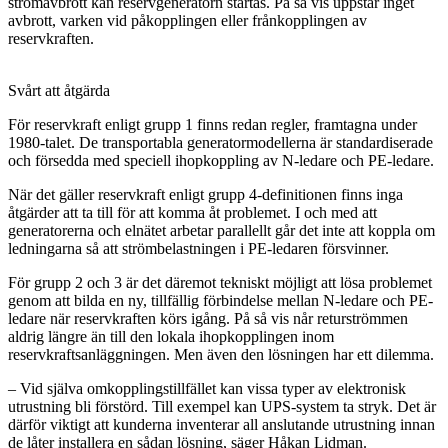
strömavbrott kan reservgeneratorn startas. På så vis uppstår inget
avbrott, varken vid påkopplingen eller frånkopplingen av
reservkraften.
Svårt att åtgärda
För reservkraft enligt grupp 1 finns redan regler, framtagna under
1980-talet. De transportabla generatormodellerna är standardiserade
och försedda med speciell ihopkoppling av N-ledare och PE-ledare.
När det gäller reservkraft enligt grupp 4-definitionen finns inga
åtgärder att ta till för att komma åt problemet. I och med att
generatorerna och elnätet arbetar parallellt går det inte att koppla om
ledningarna så att strömbelastningen i PE-ledaren försvinner.
För grupp 2 och 3 är det däremot tekniskt möjligt att lösa problemet
genom att bilda en ny, tillfällig förbindelse mellan N-ledare och PE-
ledare när reservkraften körs igång. På så vis når returströmmen
aldrig längre än till den lokala ihopkopplingen inom
reservkraftsanläggningen. Men även den lösningen har ett dilemma.
– Vid själva omkopplingstillfället kan vissa typer av elektronisk
utrustning bli förstörd. Till exempel kan UPS-system ta stryk. Det är
därför viktigt att kunderna inventerar all anslutande utrustning innan
de låter installera en sådan lösning, säger Håkan Lidman.