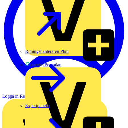
Ritningshanteraren Plint
Prysmian
Logga in
Registrera dig
Expertpaneler