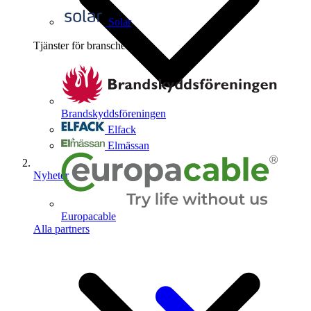
Solar
Tjänster för branschen
4
Brandskyddsföreningen
Elfack
Elmässan
Nyheter
Europacable
Alla partners