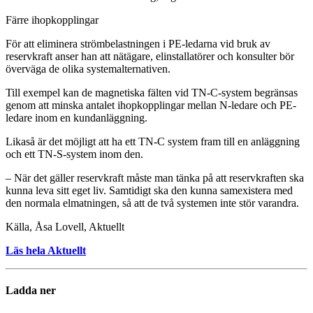
Färre ihopkopplingar
För att eliminera strömbelastningen i PE-ledarna vid bruk av
reservkraft anser han att nätägare, elinstallatörer och konsulter bör
överväga de olika systemalternativen.
Till exempel kan de magnetiska fälten vid TN-C-system begränsas
genom att minska antalet ihopkopplingar mellan N-ledare och PE-
ledare inom en kundanläggning.
Likaså är det möjligt att ha ett TN-C system fram till en anläggning
och ett TN-S-system inom den.
– När det gäller reservkraft måste man tänka på att reservkraften ska
kunna leva sitt eget liv. Samtidigt ska den kunna samexistera med
den normala elmatningen, så att de två systemen inte stör varandra.
Källa, Åsa Lovell, Aktuellt
Läs hela Aktuellt
Ladda ner