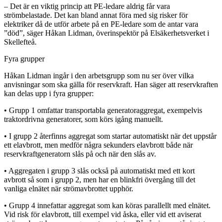
– Det är en viktig princip att PE-ledare aldrig får vara
strömbelastade. Det kan bland annat föra med sig risker för
elektriker då de utför arbete på en PE-ledare som de antar vara
”död”, säger Håkan Lidman, överinspektör på Elsäkerhetsverket i
Skellefteå.
Fyra grupper
Håkan Lidman ingår i den arbetsgrupp som nu ser över vilka
anvisningar som ska gälla för reservkraft. Han säger att reservkraften
kan delas upp i fyra grupper:
• Grupp 1 omfattar transportabla generatoraggregat, exempelvis
traktordrivna generatorer, som körs igång manuellt.
• I grupp 2 återfinns aggregat som startar automatiskt när det uppstår
ett elavbrott, men medför några sekunders elavbrott både när
reservkraftgeneratorn slås på och när den slås av.
• Aggregaten i grupp 3 slås också på automatiskt med ett kort
avbrott så som i grupp 2, men har en blinkfri övergång till det
vanliga elnätet när strömavbrottet upphör.
• Grupp 4 innefattar aggregat som kan köras parallellt med elnätet.
Vid risk för elavbrott, till exempel vid åska, eller vid ett aviserat