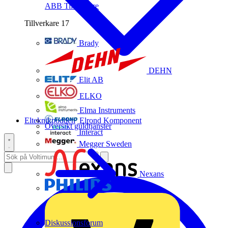
ABB
Tillverkare
Tillverkare
17
Brady
DEHN
Elit AB
ELKO
Elma Instruments
Elteknikpodden
Elrond Komponent
Översikt guldtjänster
Interact
Megger Sweden
Nexans
Philips
Diskussionsforum