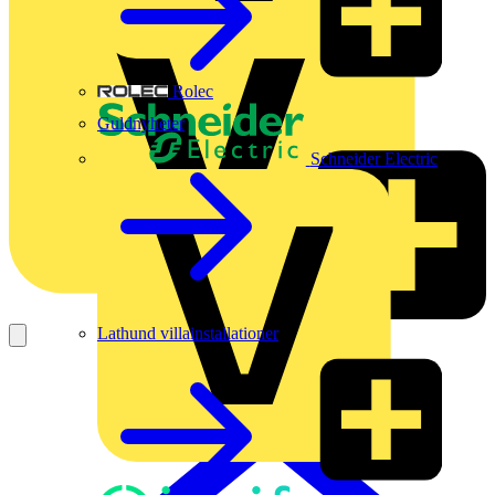
Rolec
Guldnyheter
Schneider Electric
Lathund villainstallationer