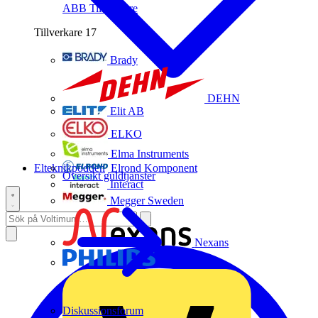
ABB
Tillverkare
Tillverkare
17
Brady
DEHN
Elit AB
ELKO
Elma Instruments
Elteknikpodden
Elrond Komponent
Översikt guldtjänster
Interact
Megger Sweden
Nexans
Philips
Diskussionsforum