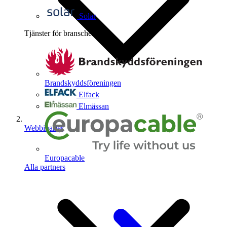
Solar
Tjänster för branschen
4
Brandskyddsföreningen
Elfack
Elmässan
Webbinarier
Europacable
Alla partners