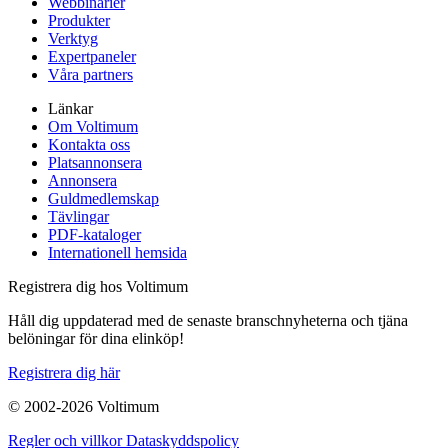
Webbinarier
Produkter
Verktyg
Expertpaneler
Våra partners
Länkar
Om Voltimum
Kontakta oss
Platsannonsera
Annonsera
Guldmedlemskap
Tävlingar
PDF-kataloger
Internationell hemsida
Registrera dig hos Voltimum
Håll dig uppdaterad med de senaste branschnyheterna och tjäna
belöningar för dina elinköp!
Registrera dig här
© 2002-
2026
Voltimum
Regler och villkor
Dataskyddspolicy