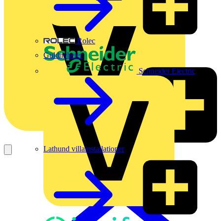
Rolec
Guldnyheter
Schneider Electric
Lathund villainstallationer