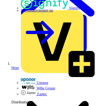
Signify
Bli guldanvändare nu
Hem
Uponor
Wibe Group
Zaptec
Distributörer
1