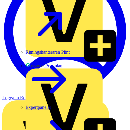
Ritningshanteraren Plint
Prysmian
Logga in
Registrera dig
Expertpaneler