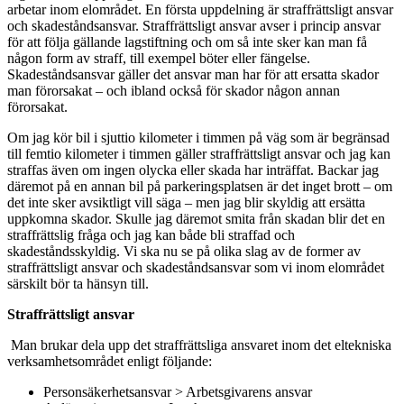
arbetar inom elområdet. En första uppdelning är straffrättsligt ansvar
och skadeståndsansvar. Straffrättsligt ansvar avser i princip ansvar
för att följa gällande lagstiftning och om så inte sker kan man få
någon form av straff, till exempel böter eller fängelse.
Skadeståndsansvar gäller det ansvar man har för att ersatta skador
man förorsakat – och ibland också för skador någon annan
förorsakat.
Om jag kör bil i sjuttio kilometer i timmen på väg som är begränsad
till femtio kilometer i timmen gäller straffrättsligt ansvar och jag kan
straffas även om ingen olycka eller skada har inträffat. Backar jag
däremot på en annan bil på parkeringsplatsen är det inget brott – om
det inte sker avsiktligt vill säga – men jag blir skyldig att ersätta
uppkomna skador. Skulle jag däremot smita från skadan blir det en
straffrättslig fråga och jag kan både bli straffad och
skadeståndsskyldig. Vi ska nu se på olika slag av de former av
straffrättsligt ansvar och skadeståndsansvar som vi inom elområdet
särskilt bör ta hänsyn till.
Straffrättsligt ansvar
Man brukar dela upp det straffrättsliga ansvaret inom det eltekniska
verksamhetsområdet enligt följande:
Personsäkerhetsansvar > Arbetsgivarens ansvar