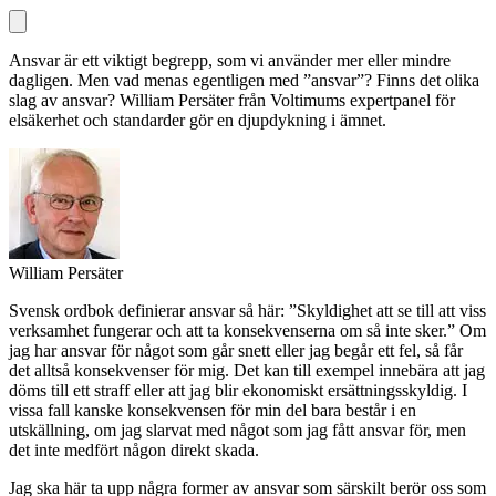
Ansvar är ett viktigt begrepp, som vi använder mer eller mindre
dagligen. Men vad menas egentligen med ”ansvar”? Finns det olika
slag av ansvar? William Persäter från Voltimums expertpanel för
elsäkerhet och standarder gör en djupdykning i ämnet.
William Persäter
Svensk ordbok definierar ansvar så här: ”Skyldighet att se till att viss
verksamhet fungerar och att ta konsekvenserna om så inte sker.” Om
jag har ansvar för något som går snett eller jag begår ett fel, så får
det alltså konsekvenser för mig. Det kan till exempel innebära att jag
döms till ett straff eller att jag blir ekonomiskt ersättningsskyldig. I
vissa fall kanske konsekvensen för min del bara består i en
utskällning, om jag slarvat med något som jag fått ansvar för, men
det inte medfört någon direkt skada.
Jag ska här ta upp några former av ansvar som särskilt berör oss som