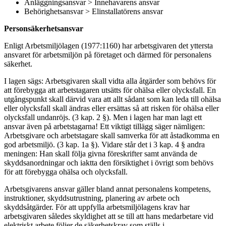
Anläggningsansvar > Innehavarens ansvar
Behörighetsansvar > Elinstallatörens ansvar
Personsäkerhetsansvar
Enligt Arbetsmiljölagen (1977:1160) har arbetsgivaren det yttersta
ansvaret för arbetsmiljön på företaget och därmed för personalens
säkerhet.
I lagen sägs: Arbetsgivaren skall vidta alla åtgärder som behövs för
att förebygga att arbetstagaren utsätts för ohälsa eller olycksfall. En
utgångspunkt skall därvid vara att allt sådant som kan leda till ohälsa
eller olycksfall skall ändras eller ersättas så att risken för ohälsa eller
olycksfall undanröjs. (3 kap. 2 §). Men i lagen har man lagt ett
ansvar även på arbetstagarna! Ett viktigt tillägg säger nämligen:
Arbetsgivare och arbetstagare skall samverka för att åstadkomma en
god arbetsmiljö. (3 kap. 1a §). Vidare står det i 3 kap. 4 § andra
meningen: Han skall följa givna föreskrifter samt använda de
skyddsanordningar och iaktta den försiktighet i övrigt som behövs
för att förebygga ohälsa och olycksfall.
Arbetsgivarens ansvar gäller bland annat personalens kompetens,
instruktioner, skyddsutrustning, planering av arbete och
skyddsåtgärder. För att uppfylla arbetsmiljölagens krav har
arbetsgivaren således skyldighet att se till att hans medarbetare vid
elektriskt arbete följer de säkerhetskrav som ställs i