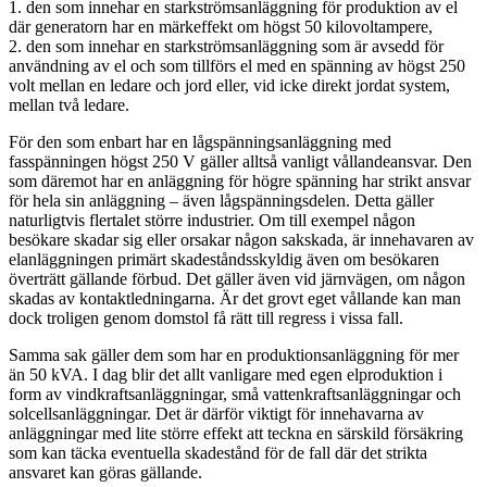
1. den som innehar en starkströmsanläggning för produktion av el
där generatorn har en märkeffekt om högst 50 kilovoltampere,
2. den som innehar en starkströmsanläggning som är avsedd för
användning av el och som tillförs el med en spänning av högst 250
volt mellan en ledare och jord eller, vid icke direkt jordat system,
mellan två ledare.
För den som enbart har en lågspänningsanläggning med
fasspänningen högst 250 V gäller alltså vanligt vållandeansvar. Den
som däremot har en anläggning för högre spänning har strikt ansvar
för hela sin anläggning – även lågspänningsdelen. Detta gäller
naturligtvis flertalet större industrier. Om till exempel någon
besökare skadar sig eller orsakar någon sakskada, är innehavaren av
elanläggningen primärt skadeståndsskyldig även om besökaren
överträtt gällande förbud. Det gäller även vid järnvägen, om någon
skadas av kontaktledningarna. Är det grovt eget vållande kan man
dock troligen genom domstol få rätt till regress i vissa fall.
Samma sak gäller dem som har en produktionsanläggning för mer
än 50 kVA. I dag blir det allt vanligare med egen elproduktion i
form av vindkraftsanläggningar, små vattenkraftsanläggningar och
solcellsanläggningar. Det är därför viktigt för innehavarna av
anläggningar med lite större effekt att teckna en särskild försäkring
som kan täcka eventuella skadestånd för de fall där det strikta
ansvaret kan göras gällande.