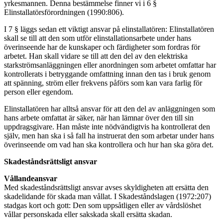
yrkesmannen. Denna bestämmelse finner vi i 6 §
Elinstallatörsförordningen (1990:806).
I 7 § läggs sedan ett viktigt ansvar på elinstallatören: Elinstallatören
skall se till att den som utför elinstallationsarbete under hans
överinseende har de kunskaper och färdigheter som fordras för
arbetet. Han skall vidare se till att den del av den elektriska
starkströmsanläggningen eller anordningen som arbetet omfattar har
kontrollerats i betryggande omfattning innan den tas i bruk genom
att spänning, ström eller frekvens påförs som kan vara farlig för
person eller egendom.
Elinstallatören har alltså ansvar för att den del av anläggningen som
hans arbete omfattat är säker, när han lämnar över den till sin
uppdragsgivare. Han måste inte nödvändigtvis ha kontrollerat den
själv, men han ska i så fall ha instruerat den som arbetar under hans
överinseende om vad han ska kontrollera och hur han ska göra det.
Skadeståndsrättsligt ansvar
Vållandeansvar
Med skadeståndsrättsligt ansvar avses skyldigheten att ersätta den
skadelidande för skada man vållat. I Skadeståndslagen (1972:207)
stadgas kort och gott: Den som uppsåtligen eller av vårdslöshet
vållar personskada eller sakskada skall ersätta skadan.