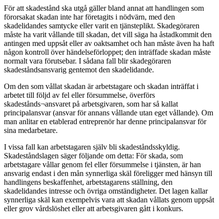
För att skadestånd ska utgå gäller bland annat att handlingen som
förorsakat skadan inte har företagits i nödvärn, med den
skadelidandes samtycke eller varit en tjänsteplikt. Skadegöraren
måste ha varit vållande till skadan, det vill säga ha åstadkommit den
antingen med uppsåt eller av oaktsamhet och han måste även ha haft
någon kontroll över händelseförloppet; den inträffade skadan måste
normalt vara förutsebar. I sådana fall blir skadegöraren
skadeståndsansvarig gentemot den skadelidande.
Om den som vållat skadan är arbetstagare och skadan inträffat i
arbetet till följd av fel eller försummelse, överförs
skadestånds¬ansvaret på arbetsgivaren, som har så kallat
principalansvar (ansvar för annans vållande utan eget vållande). Om
man anlitar en etablerad entreprenör har denne principalansvar för
sina medarbetare.
I vissa fall kan arbetstagaren själv bli skadeståndsskyldig.
Skadeståndslagen säger följande om detta: För skada, som
arbetstagare vållar genom fel eller försummelse i tjänsten, är han
ansvarig endast i den mån synnerliga skäl föreligger med hänsyn till
handlingens beskaffenhet, arbetstagarens ställning, den
skadelidandes intresse och övriga omständigheter. Det lagen kallar
synnerliga skäl kan exempelvis vara att skadan vållats genom uppsåt
eller grov vårdslöshet eller att arbetsgivaren gått i konkurs.