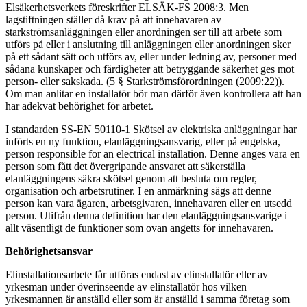
Elsäkerhetsverkets föreskrifter ELSÄK-FS 2008:3. Men
lagstiftningen ställer då krav på att innehavaren av
starkströmsanläggningen eller anordningen ser till att arbete som
utförs på eller i anslutning till anläggningen eller anordningen sker
på ett sådant sätt och utförs av, eller under ledning av, personer med
sådana kunskaper och färdigheter att betryggande säkerhet ges mot
person- eller sakskada. (5 § Starkströmsförordningen (2009:22)).
Om man anlitar en installatör bör man därför även kontrollera att han
har adekvat behörighet för arbetet.
I standarden SS-EN 50110-1 Skötsel av elektriska anläggningar har
införts en ny funktion, elanläggningsansvarig, eller på engelska,
person responsible for an electrical installation. Denne anges vara en
person som fått det övergripande ansvaret att säkerställa
elanläggningens säkra skötsel genom att besluta om regler,
organisation och arbetsrutiner. I en anmärkning sägs att denne
person kan vara ägaren, arbetsgivaren, innehavaren eller en utsedd
person. Utifrån denna definition har den elanläggningsansvarige i
allt väsentligt de funktioner som ovan angetts för innehavaren.
Behörighetsansvar
Elinstallationsarbete får utföras endast av elinstallatör eller av
yrkesman under överinseende av elinstallatör hos vilken
yrkesmannen är anställd eller som är anställd i samma företag som