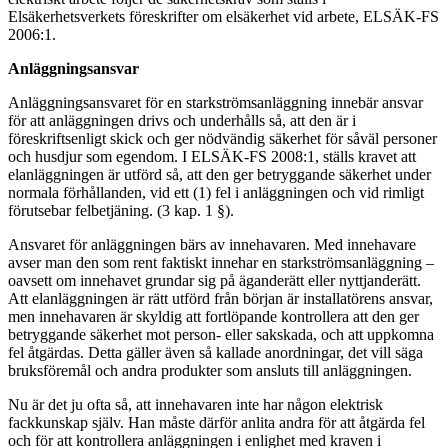
Elsäkerhetsverkets föreskrifter om elsäkerhet vid arbete, ELSÄK-FS
2006:1.
Anläggningsansvar
Anläggningsansvaret för en starkströmsanläggning innebär ansvar
för att anläggningen drivs och underhålls så, att den är i
föreskriftsenligt skick och ger nödvändig säkerhet för såväl personer
och husdjur som egendom. I ELSÄK-FS 2008:1, ställs kravet att
elanläggningen är utförd så, att den ger betryggande säkerhet under
normala förhållanden, vid ett (1) fel i anläggningen och vid rimligt
förutsebar felbetjäning. (3 kap. 1 §).
Ansvaret för anläggningen bärs av innehavaren. Med innehavare
avser man den som rent faktiskt innehar en starkströmsanläggning –
oavsett om innehavet grundar sig på äganderätt eller nyttjanderätt.
Att elanläggningen är rätt utförd från början är installatörens ansvar,
men innehavaren är skyldig att fortlöpande kontrollera att den ger
betryggande säkerhet mot person- eller sakskada, och att uppkomna
fel åtgärdas. Detta gäller även så kallade anordningar, det vill säga
bruksföremål och andra produkter som ansluts till anläggningen.
Nu är det ju ofta så, att innehavaren inte har någon elektrisk
fackkunskap själv. Han måste därför anlita andra för att åtgärda fel
och för att kontrollera anläggningen i enlighet med kraven i