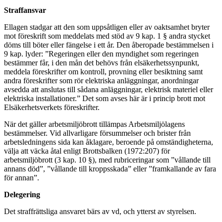
Straffansvar
Ellagen stadgar att den som uppsåtligen eller av oaktsamhet bryter
mot föreskrift som meddelats med stöd av 9 kap. 1 § andra stycket
döms till böter eller fängelse i ett år. Den åberopade bestämmelsen i
9 kap. lyder: ”Regeringen eller den myndighet som regeringen
bestämmer får, i den mån det behövs från elsäkerhetssynpunkt,
meddela föreskrifter om kontroll, provning eller besiktning samt
andra föreskrifter som rör elektriska anläggningar, anordningar
avsedda att anslutas till sådana anläggningar, elektrisk materiel eller
elektriska installationer.” Det som avses här är i princip brott mot
Elsäkerhetsverkets föreskrifter.
När det gäller arbetsmiljöbrott tillämpas Arbetsmiljölagens
bestämmelser. Vid allvarligare försummelser och brister från
arbetsledningens sida kan åklagare, beroende på omständigheterna,
välja att väcka åtal enligt Brottsbalken (1972:207) för
arbetsmiljöbrott (3 kap. 10 §), med rubriceringar som ”vållande till
annans död”, ”vållande till kroppsskada” eller ”framkallande av fara
för annan”.
Delegering
Det straffrättsliga ansvaret bärs av vd, och ytterst av styrelsen.