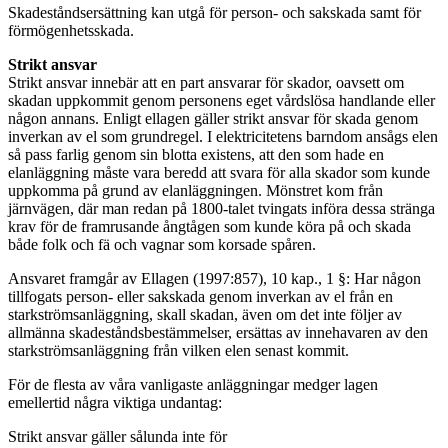
Skadeståndsersättning kan utgå för person- och sakskada samt för
förmögenhetsskada.
Strikt ansvar
Strikt ansvar innebär att en part ansvarar för skador, oavsett om
skadan uppkommit genom personens eget vårdslösa handlande eller
någon annans. Enligt ellagen gäller strikt ansvar för skada genom
inverkan av el som grundregel. I elektricitetens barndom ansågs elen
så pass farlig genom sin blotta existens, att den som hade en
elanläggning måste vara beredd att svara för alla skador som kunde
uppkomma på grund av elanläggningen. Mönstret kom från
järnvägen, där man redan på 1800-talet tvingats införa dessa stränga
krav för de framrusande ångtågen som kunde köra på och skada
både folk och fä och vagnar som korsade spåren.
Ansvaret framgår av Ellagen (1997:857), 10 kap., 1 §: Har någon
tillfogats person- eller sakskada genom inverkan av el från en
starkströmsanläggning, skall skadan, även om det inte följer av
allmänna skadeståndsbestämmelser, ersättas av innehavaren av den
starkströmsanläggning från vilken elen senast kommit.
För de flesta av våra vanligaste anläggningar medger lagen
emellertid några viktiga undantag:
Strikt ansvar gäller sålunda inte för