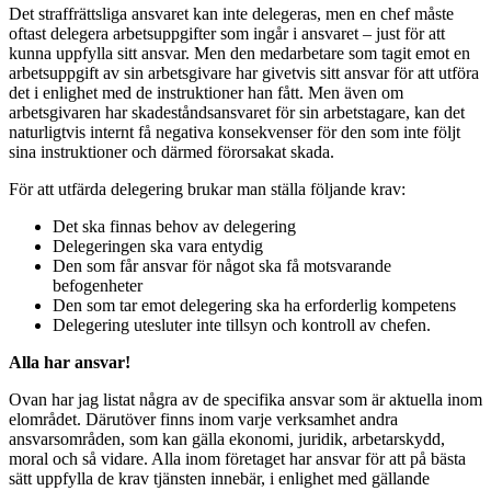
Det straffrättsliga ansvaret kan inte delegeras, men en chef måste
oftast delegera arbetsuppgifter som ingår i ansvaret – just för att
kunna uppfylla sitt ansvar. Men den medarbetare som tagit emot en
arbetsuppgift av sin arbetsgivare har givetvis sitt ansvar för att utföra
det i enlighet med de instruktioner han fått. Men även om
arbetsgivaren har skadeståndsansvaret för sin arbetstagare, kan det
naturligtvis internt få negativa konsekvenser för den som inte följt
sina instruktioner och därmed förorsakat skada.
För att utfärda delegering brukar man ställa följande krav:
Det ska finnas behov av delegering
Delegeringen ska vara entydig
Den som får ansvar för något ska få motsvarande
befogenheter
Den som tar emot delegering ska ha erforderlig kompetens
Delegering utesluter inte tillsyn och kontroll av chefen.
Alla har ansvar!
Ovan har jag listat några av de specifika ansvar som är aktuella inom
elområdet. Därutöver finns inom varje verksamhet andra
ansvarsområden, som kan gälla ekonomi, juridik, arbetarskydd,
moral och så vidare. Alla inom företaget har ansvar för att på bästa
sätt uppfylla de krav tjänsten innebär, i enlighet med gällande