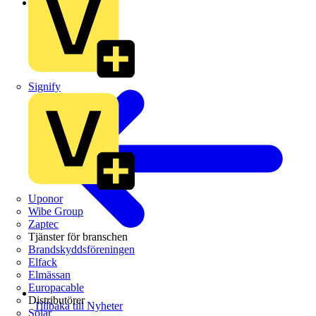
Branschnyheter
Signify
Uponor
Wibe Group
Zaptec
Tjänster för branschen
Brandskyddsföreningen
Elfack
Elmässan
Europacable
Distributörer
Tillbaka till Nyheter
Solar