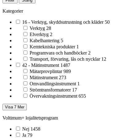
Filter
Stäng
Kategorier
16 - Verktyg, skyddsutrustning och kläder
50
Verktyg
28
Elverktyg
2
Kabelhantering
5
Kemtekniska produkter
1
Programvara och handböcker
2
Transport, förvaring, lås och nycklar
12
42 - Mätinstrument
1487
Mätarprovplintar
989
Mätinstrument
273
Omvandlingsinstrument
1
Strömtransformatorer
17
Övervakningsinstrument
655
Visa 7 Mer
Voltimum+ lojalitetsprogram
Nej
1458
Ja
79