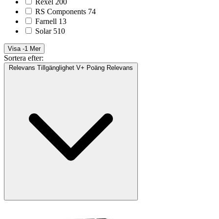
Rexel
200
RS Components
74
Farnell
13
Solar
510
Visa -1 Mer
Sortera efter:
Relevans
Tillgänglighet
V+ Poäng
Relevans