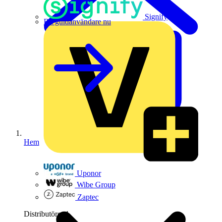
Signify
Bli guldanvändare nu
Hem
Uponor
Wibe Group
Zaptec
Distributörer
1