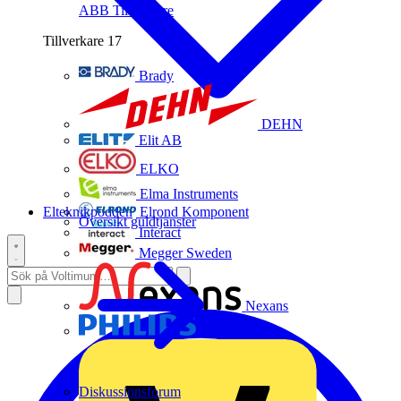
ABB
Tillverkare
Tillverkare
17
Brady
DEHN
Elit AB
ELKO
Elma Instruments
Elteknikpodden
Elrond Komponent
Översikt guldtjänster
Interact
Megger Sweden
Nexans
Philips
Diskussionsforum