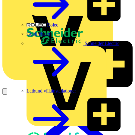
Rolec
Guldnyheter
Schneider Electric
Lathund villainstallationer