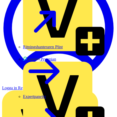
Ritningshanteraren Plint
Prysmian
Logga in
Registrera dig
Expertpaneler