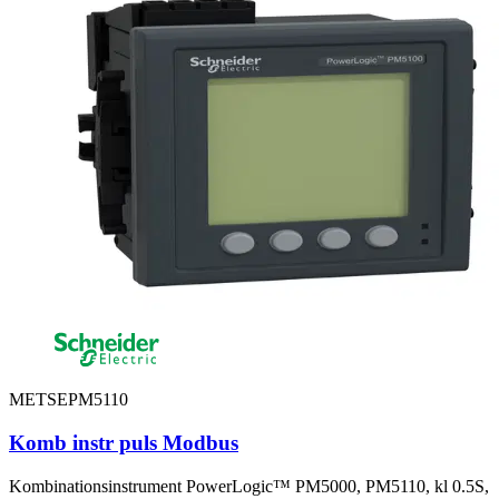
METSEPM5110
Komb instr puls Modbus
Kombinationsinstrument PowerLogic™ PM5000, PM5110, kl 0.5S,