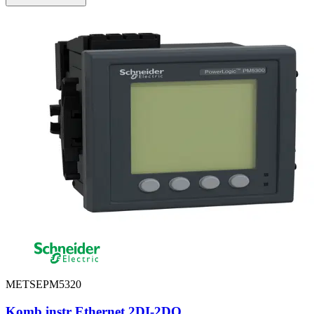
METSEPM5320
Komb instr Ethernet 2DI-2DO