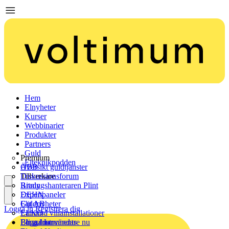
Hem
Elnyheter
Kurser
Webbinarier
Produkter
Partners
Guld
Premium
Elteknikpodden
ABB
Översikt guldtjänster
Tillverkare
Diskussionsforum
Brady
Ritningshanteraren Plint
DEHN
Expertpaneler
Elit AB
Guldnyheter
Logga in
Registrera dig
ELKO
Lathund villainstallationer
Elma Instruments
Bli guldanvändare nu
Logga in