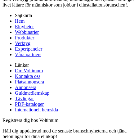
livet lättare för människor som jobbar i elinstallationsbranschen!.
Sajtkarta
Hem
Elnyheter
Webbinarier
Produkter
Verktyg
Expertpaneler
Våra partners
Länkar
Om Voltimum
Kontakta oss
Platsannonsera
Annonsera
Guldmedlemskap
Tävlingar
PDF-kataloger
Internationell hemsida
Registrera dig hos Voltimum
Håll dig uppdaterad med de senaste branschnyheterna och tjäna
belöningar för dina elinköp!