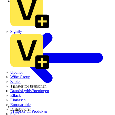
Schneider Electric
Signify
Uponor
Wibe Group
Zaptec
Tjänster för branschen
Brandskyddsföreningen
Elfack
Elmässan
Europacable
Distributörer
Tillbaka till Produkter
Solar