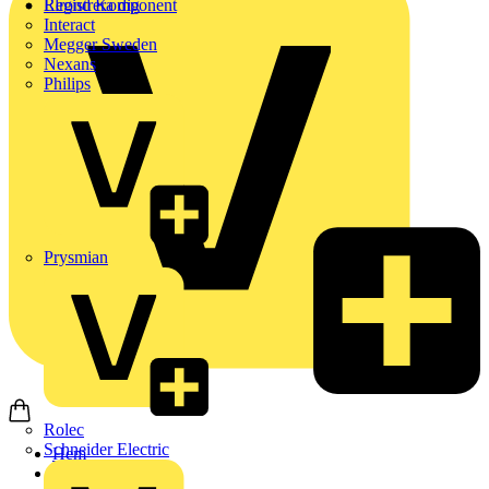
Elrond Komponent
Registrera dig
Interact
Megger Sweden
Nexans
Philips
Prysmian
Rolec
Schneider Electric
Hem
Produkter