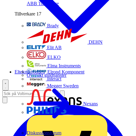
ABB
Tillverkare
Tillverkare
17
Brady
DEHN
Elit AB
ELKO
Elma Instruments
Elteknikpodden
Elrond Komponent
Översikt guldtjänster
Interact
Megger Sweden
Nexans
Philips
Diskussionsforum