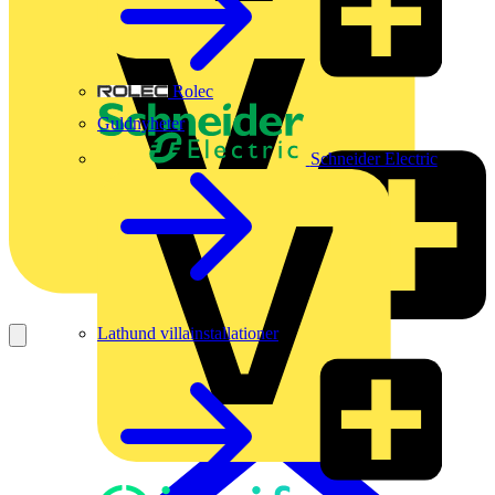
Rolec
Guldnyheter
Schneider Electric
Lathund villainstallationer