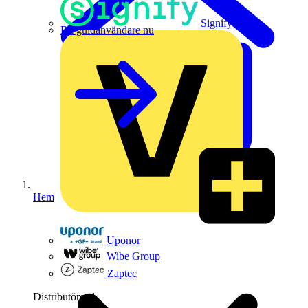
Signify
Bli guldanvändare nu
Hem
Uponor
Wibe Group
Zaptec
Distributörer
1