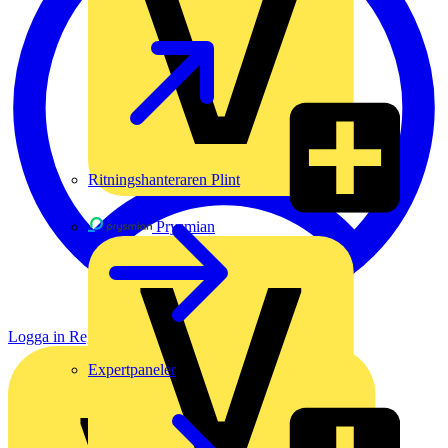
Ritningshanteraren Plint
Prysmian
Logga in
Registrera dig
Expertpaneler