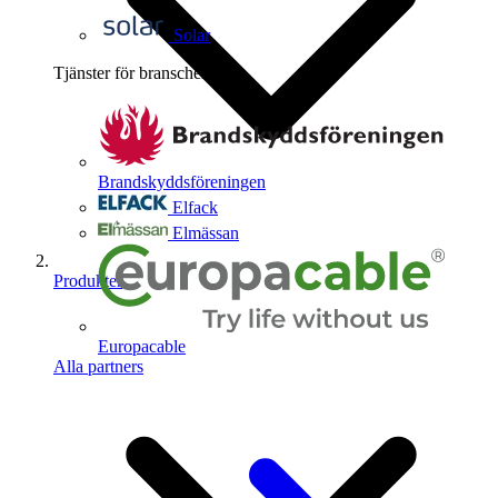
Solar
Tjänster för branschen
4
Brandskyddsföreningen
Elfack
Elmässan
Produkter
Europacable
Alla partners