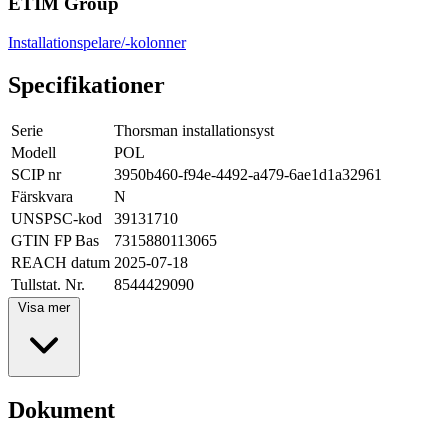
ETIM Group
Installationspelare/-kolonner
Specifikationer
Serie
Thorsman installationsyst
Modell
POL
SCIP nr
3950b460-f94e-4492-a479-6ae1d1a32961
Färskvara
N
UNSPSC-kod
39131710
GTIN FP Bas
7315880113065
REACH datum
2025-07-18
Tullstat. Nr.
8544429090
Visa mer
Dokument