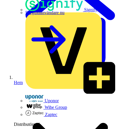
Signify
Bli guldanvändare nu
Hem
Uponor
Wibe Group
Zaptec
Distributörer
1