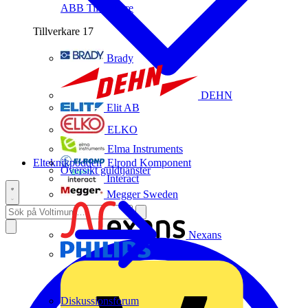
ABB
Tillverkare
Tillverkare
17
Brady
DEHN
Elit AB
ELKO
Elma Instruments
Elteknikpodden
Elrond Komponent
Översikt guldtjänster
Interact
Megger Sweden
Nexans
Philips
Diskussionsforum