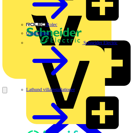
Rolec
Guldnyheter
Schneider Electric
Lathund villainstallationer