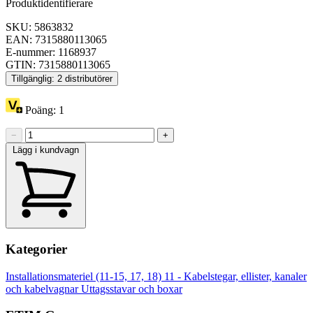
Produktidentifierare
SKU: 5863832
EAN: 7315880113065
E-nummer: 1168937
GTIN: 7315880113065
Tillgänglig: 2 distributörer
Poäng:
1
−
+
Lägg i kundvagn
Kategorier
Installationsmateriel (11-15, 17, 18)
11 - Kabelstegar, ellister, kanaler
och kabelvagnar
Uttagsstavar och boxar