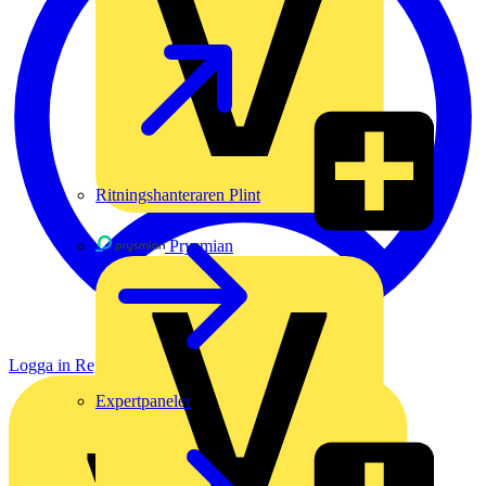
Ritningshanteraren Plint
Prysmian
Logga in
Registrera dig
Expertpaneler